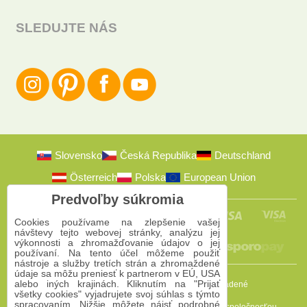
SLEDUJTE NÁS
Slovensko
Česká Republika
Deutschland
Österreich
Polska
European Union
Predvoľby súkromia
Cookies používame na zlepšenie vašej
návštevy tejto webovej stránky, analýzu jej
výkonnosti a zhromažďovanie údajov o jej
používaní. Na tento účel môžeme použiť
nástroje a služby tretích strán a zhromaždené
údaje sa môžu preniesť k partnerom v EÚ, USA
alebo iných krajinách. Kliknutím na "Prijať
2009-2026 © Bomba s.r.o.
Všetky práva vyhradené
všetky cookies" vyjadrujete svoj súhlas s týmto
spracovaním. Nižšie môžete nájsť podrobné
Táto stránka je chránená programom reCAPTCHA a spoločnosťou