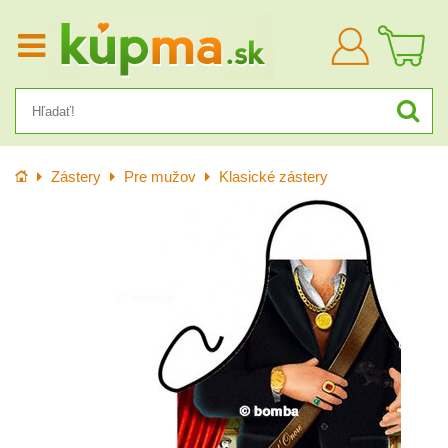
Prihlásiť
sa
Úvod
Zástery
Pre mužov
Klasické zástery