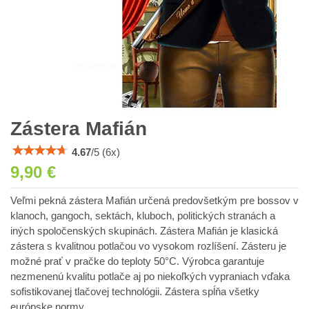
Zástera Mafián
4.67
/
5
(
6
x)
9,90 €
Veľmi pekná zástera Mafián určená predovšetkým pre bossov v
klanoch, gangoch, sektách, kluboch, politických stranách a
iných spoločenských skupinách. Zástera Mafián je klasická
zástera s kvalitnou potlačou vo vysokom rozlíšení. Zásteru je
možné prať v pračke do teploty 50°C. Výrobca garantuje
nezmenenú kvalitu potlače aj po niekoľkých vypraniach vďaka
sofistikovanej tlačovej technológii. Zástera spĺňa všetky
európske normy.