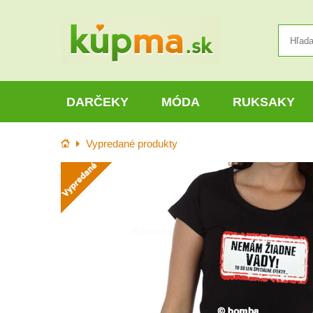
DARČEKY
MÓDA
RUKSAKY
Úvod
Vypredané produkty