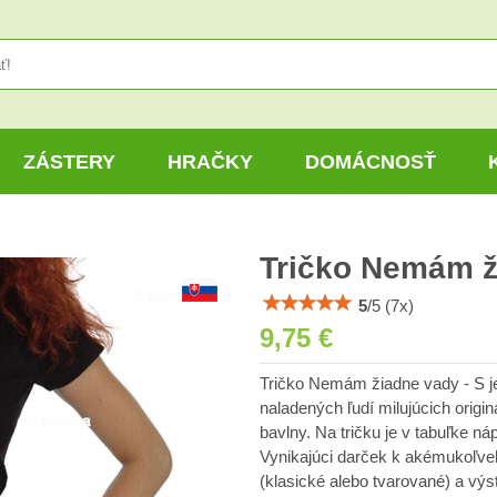
ZÁSTERY
HRAČKY
DOMÁCNOSŤ
Tričko Nemám ž
5
/
5
(
7
x)
9,75 €
Tričko Nemám žiadne vady - S je
naladených ľudí milujúcich origin
bavlny. Na tričku je v tabuľke ná
Vynikajúci darček k akémukoľvek
(klasické alebo tvarované) a výst