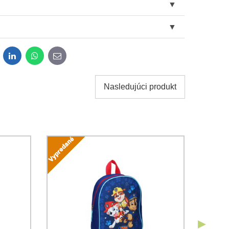
dit
LinkedIn
WhatsApp
E-
mail
Nasledujúci produkt
obných údajov za účelom odoslania formulára.
ami
Ochrany osobných údajov
spoločnosti Bomba s.r.o.
Odoslať
Odoslať