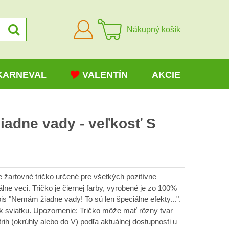
Prihlásiť
Nákupný košík
sa
KARNEVAL
VALENTÍN
AKCIE
iadne vady - veľkosť S
 žartovné tričko určené pre všetkých pozitívne
álne veci. Tričko je čiernej farby, vyrobené je zo 100%
pis "Nemám žiadne vady! To sú len špeciálne efekty...".
 sviatku. Upozornenie: Tričko môže mať rôzny tvar
rih (okrúhly alebo do V) podľa aktuálnej dostupnosti u