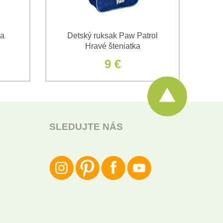
na
Detský ruksak Paw Patrol
C
Hravé šteniatka
Pa
9 €
SLEDUJTE NÁS