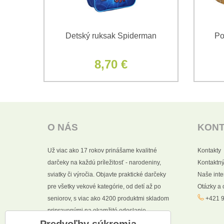
vá
Detský ruksak Spiderman
Po
pkou
8,70 €
O NÁS
KON
Už viac ako 17 rokov prinášame kvalitné
Kontakty
darčeky na každú príležitosť - narodeniny,
Kontaktný
sviatky či výročia. Objavte praktické darčeky
Naše int
pre všetky vekové kategórie, od detí až po
Otázky a
seniorov, s viac ako 4200 produktmi skladom
+421 9
pripravenými na okamžité odoslanie.