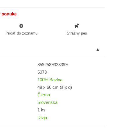
v ponuke
Pridať do zoznamu
Strážny pes
8592539323399
5073
100% Bavlna
48 x 66 cm (š x d)
Čierna
Slovenská
1 ks
Divja