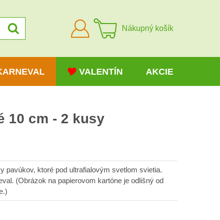
Prihlásiť
Nákupný košík
sa
KARNEVAL
VALENTÍN
AKCIE
 10 cm - 2 kusy
pavúkov, ktoré pod ultrafialovým svetlom svietia.
eval. (Obrázok na papierovom kartóne je odlišný od
e.)