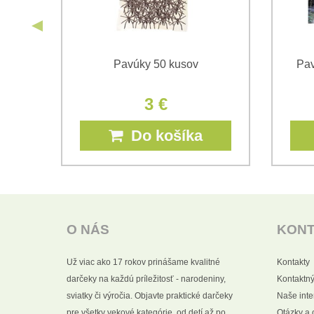
- 12
Pavúky 50 kusov
Pav
3 €
Do košíka
O NÁS
KON
Už viac ako 17 rokov prinášame kvalitné
Kontakty
darčeky na každú príležitosť - narodeniny,
Kontaktný
sviatky či výročia. Objavte praktické darčeky
Naše int
pre všetky vekové kategórie, od detí až po
Otázky a