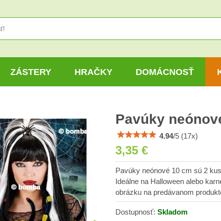
ZÁSTERY
HRAČKY
DOMÁCNOSŤ
Pavúky neónové
4.94
/
5
(
17
x)
3,35 €
Pavúky neónové 10 cm sú 2 kusy 
Ideálne na Halloween alebo karn
obrázku na predávanom produkt
Dostupnosť:
Skladom