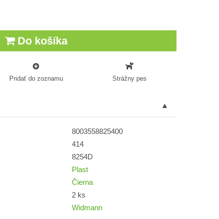
Do košíka
Pridať do zoznamu
Strážny pes
8003558825400
414
8254D
Plast
Čierna
2 ks
Widmann