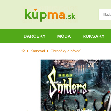
DARČEKY
MÓDA
RUKSAKY
Úvod
Karneval
Chrobáky a háveď