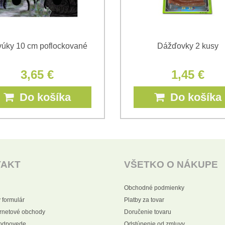
úky 10 cm poflockované
Dážďovky 2 kusy
3,65 €
1,45 €
Do košíka
Do košíka
TAKT
VŠETKO O NÁKUPE
Obchodné podmienky
 formulár
Platby za tovar
ernetové obchody
Doručenie tovaru
 odpovede
Odstúpenie od zmluvy