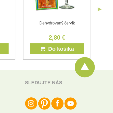
Dehydrovaný červík
P
2,80 €
Do košíka
SLEDUJTE NÁS