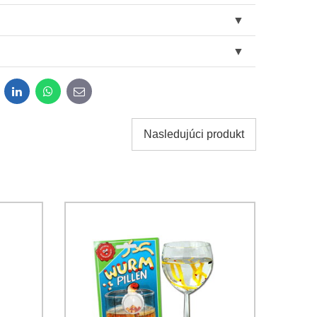
dit
LinkedIn
WhatsApp
E-
mail
Nasledujúci produkt
obných údajov za účelom odoslania formulára.
ami
Ochrany osobných údajov
spoločnosti Bomba s.r.o.
Odoslať
Odoslať