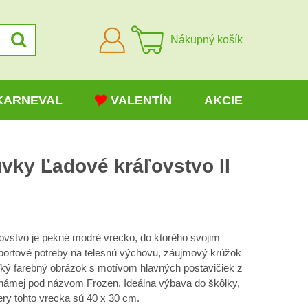
Prihlásiť
Nákupný košík
sa
KARNEVAL
VALENTÍN
AKCIE
vky Ľadové kráľovstvo II
ovstvo je pekné modré vrecko, do ktorého svojim
portové potreby na telesnú výchovu, záujmový krúžok
ľký farebný obrázok s motívom hlavných postavičiek z
známej pod názvom Frozen. Ideálna výbava do škôlky,
ry tohto vrecka sú 40 x 30 cm.