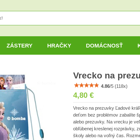
ZÁSTERY
HRAČKY
DOMÁCNOSŤ
Vrecko na prezu
4.86
/
5
(
118
x)
4,80 €
Vrecko na prezuvky Ľadové kráľ
deťom bez problémov zabalíte š
alebo prezuvky. Na vrecku je ve
obľúbenej kreslenej rozprávky, 
školy alebo na voľný čas. Rozme