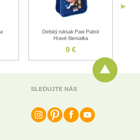
na
Detský ruksak Paw Patrol
C
Hravé šteniatka
Pa
9 €
SLEDUJTE NÁS