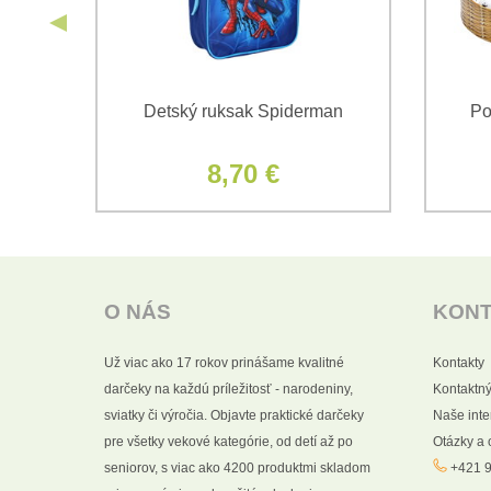
vá
Detský ruksak Spiderman
Po
pkou
8,70 €
O NÁS
KON
Už viac ako 17 rokov prinášame kvalitné
Kontakty
darčeky na každú príležitosť - narodeniny,
Kontaktný
sviatky či výročia. Objavte praktické darčeky
Naše int
pre všetky vekové kategórie, od detí až po
Otázky a
seniorov, s viac ako 4200 produktmi skladom
+421 9