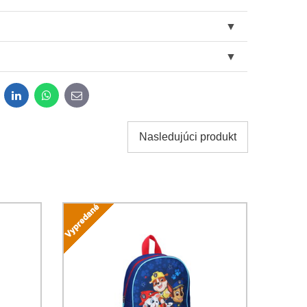
dit
LinkedIn
WhatsApp
E-
mail
Nasledujúci produkt
obných údajov za účelom odoslania formulára.
ami
Ochrany osobných údajov
spoločnosti Bomba s.r.o.
Odoslať
Odoslať