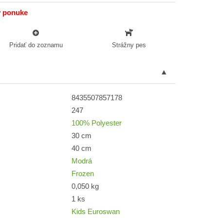
v ponuke
Pridať do zoznamu
Strážny pes
8435507857178
247
100% Polyester
30 cm
40 cm
Modrá
Frozen
0,050 kg
1 ks
Kids Euroswan