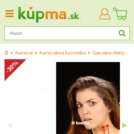
Prihlásiť
sa
Úvod
Karneval
Karnevalová kozmetika
Špeciálne efekty