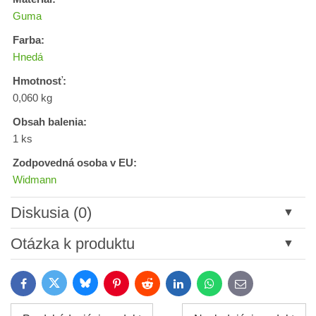
Guma
Farba:
Hnedá
Hmotnosť:
0,060 kg
Obsah balenia:
1 ks
Zodpovedná osoba v EU:
Widmann
Diskusia (0)
Nový komentár
Otázka k produktu
Názov:
Bluesky
Twitter
Facebook
Pinterest
Reddit
LinkedIn
WhatsApp
E-
mail
*
Meno: