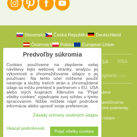
Slovensko
Česká Republika
Deutschland
Österreich
Polska
European Union
Predvoľby súkromia
Cookies používame na zlepšenie vašej
návštevy tejto webovej stránky, analýzu jej
výkonnosti a zhromažďovanie údajov o jej
používaní. Na tento účel môžeme použiť
nástroje a služby tretích strán a zhromaždené
údaje sa môžu preniesť k partnerom v EÚ, USA
alebo iných krajinách. Kliknutím na "Prijať
2009-2026 © Bomba s.r.o.
Všetky práva vyhradené
všetky cookies" vyjadrujete svoj súhlas s týmto
spracovaním. Nižšie môžete nájsť podrobné
Táto stránka je chránená programom reCAPTCHA a spoločnosťou
informácie alebo upraviť svoje preferencie.
Google. Platia
Pravidlá ochrany osobných údajov
a
Zmluvné podmienky
.
Zásady ochrany osobných údajov
Predvoľby súkromia
Zásady ochrany osobných údajov
Podmienky používania
Ukázať podrobnosti
Prijať všetky cookies
Vytvorené pomocou:
BiznisWeb.sk