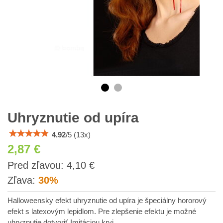
Uhryznutie od upíra
4.92
/
5
(
13
x)
2,87 €
s
Pred zľavou:
4,10 €
DPH
Zľava:
30%
Halloweensky efekt uhryznutie od upíra je špeciálny hororový
efekt s latexovým lepidlom. Pre zlepšenie efektu je možné
uhryznutie dotvoriť Imitáciou krvi.