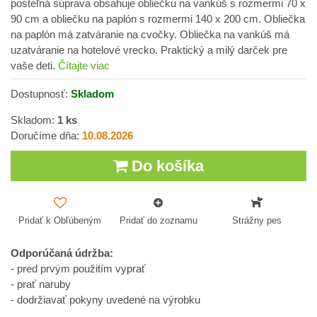
posteľná súprava obsahuje obliečku na vankúš s rozmermi 70 x
90 cm a obliečku na paplón s rozmermi 140 x 200 cm. Obliečka
na paplón má zatváranie na cvočky. Obliečka na vankúš má
uzatváranie na hotelové vrecko. Praktický a milý darček pre
vaše deti.
Čítajte viac
Dostupnosť:
Skladom
Skladom:
1
ks
Doručíme dňa:
10.08.2026
Do košíka
Pridať k Obľúbeným
Pridať do zoznamu
Strážny pes
Odporúčaná údržba:
- pred prvým použitím vyprať
- prať naruby
- dodržiavať pokyny uvedené na výrobku