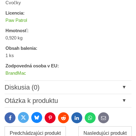
Cvočky
Licencia:
Paw Patrol
Hmotnosť:
0,920 kg
Obsah balenia:
1 ks
Zodpovedná osoba v EU:
BrandMac
Diskusia (0)
Nový komentár
Otázka k produktu
Názov:
Bluesky
Twitter
Facebook
Pinterest
Reddit
LinkedIn
WhatsApp
E-
mail
*
Meno:
Predchádzajúci produkt
Nasledujúci produkt
*
Meno: