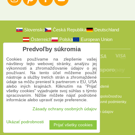
Slovensko
Česká Republika
Deutschland
Österreich
Polska
European Union
Predvoľby súkromia
Cookies používame na zlepšenie vašej
návštevy tejto webovej stránky, analýzu jej
výkonnosti a zhromažďovanie údajov o jej
používaní. Na tento účel môžeme použiť
nástroje a služby tretích strán a zhromaždené
údaje sa môžu preniesť k partnerom v EÚ, USA
alebo iných krajinách. Kliknutím na "Prijať
2009-2026 © Bomba s.r.o.
Všetky práva vyhradené
všetky cookies" vyjadrujete svoj súhlas s týmto
spracovaním. Nižšie môžete nájsť podrobné
Táto stránka je chránená programom reCAPTCHA a spoločnosťou
informácie alebo upraviť svoje preferencie.
Google. Platia
Pravidlá ochrany osobných údajov
a
Zmluvné podmienky
.
Zásady ochrany osobných údajov
Predvoľby súkromia
Zásady ochrany osobných údajov
Podmienky používania
Ukázať podrobnosti
Prijať všetky cookies
Vytvorené pomocou:
BiznisWeb.sk