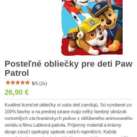
Posteľné obliečky pre deti Paw
Patrol
5
/
5
(
2
x)
26,90 €
Kvalitné licenčné obliečky si vaše deti zamilujú. Sú vyrobené zo
100% bavlny a na prednej strane majú veľký farebný obrázok
roztomilých záchranárskych psíkov z obľúbeného animovaného
seriálu a filmu Labková patrola. Príjemný materiál a krásny
dizajn zaručí spokojný spánok vašich najmilších. Každá