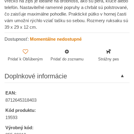
vrecko na zips je ideálne na drobnosti, ako sú perá, kľúče alebo
telefón. Nastaviteľné ramenné popruhy a chrbát sú polstrované,
čo zaisťuje maximálne pohodlie. Praktické pútko v hornej časti
vám umožní rýchlo vziať tašku so sebou. Rozmery ruksaku sú
39 x 29 x 12 cm.
Dostupnosť:
Momentálne nedostupné
Pridať k Obľúbeným
Pridať do zoznamu
Strážny pes
Doplnkové informácie
EAN:
8712645318403
Kód produktu:
19593
Výrobný kód: