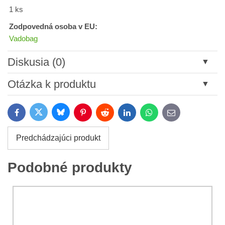
1 ks
Zodpovedná osoba v EU:
Vadobag
Diskusia (0)
Nový komentár
Otázka k produktu
Názov:
Bluesky
Twitter
Facebook
Pinterest
Reddit
LinkedIn
WhatsApp
E-
mail
*
Meno:
Predchádzajúci produkt
*
Meno:
*
Podobné produkty
Váš e-mail:
*
Komentár:
Vaša otázka k produktu: