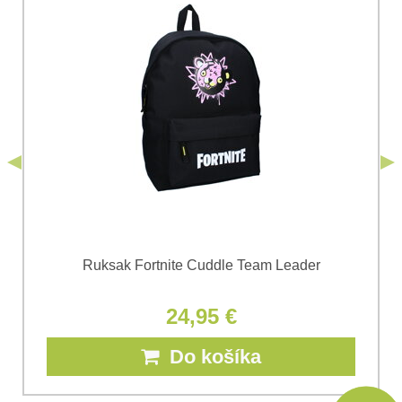
Súhlasím so spracovaním osobných údajov za účelom
odoslania formulára. Oboznámil som sa s
podmienkami
Ochrany osobných údajov
spoločnosti Bomba
*
(Povinné)
*
s.r.o.
Odoslať
*
(Povinné)
Odoslať
Ruksak Fortnite Cuddle Team Leader
24,95 €
Do košíka