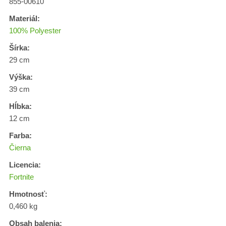
855-00610
Materiál:
100% Polyester
Šírka:
29 cm
Výška:
39 cm
Hĺbka:
12 cm
Farba:
Čierna
Licencia:
Fortnite
Hmotnosť:
0,460 kg
Obsah balenia: