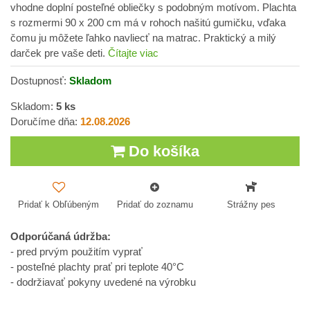
vhodne doplní posteľné obliečky s podobným motívom. Plachta
s rozmermi 90 x 200 cm má v rohoch našitú gumičku, vďaka
čomu ju môžete ľahko navliecť na matrac. Praktický a milý
darček pre vaše deti.
Čítajte viac
Dostupnosť:
Skladom
Skladom:
5
ks
Doručíme dňa:
12.08.2026
Do košíka
Pridať k Obľúbeným
Pridať do zoznamu
Strážny pes
Odporúčaná údržba:
- pred prvým použitím vyprať
- posteľné plachty prať pri teplote 40°C
- dodržiavať pokyny uvedené na výrobku