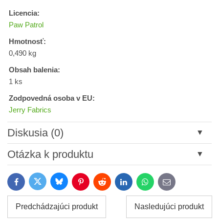
Licencia:
Paw Patrol
Hmotnosť:
0,490 kg
Obsah balenia:
1 ks
Zodpovedná osoba v EU:
Jerry Fabrics
Diskusia (0)
Nový komentár
Otázka k produktu
Názov:
Bluesky
Twitter
Facebook
Pinterest
Reddit
LinkedIn
WhatsApp
E-
mail
*
Meno:
Predchádzajúci produkt
Nasledujúci produkt
*
Meno: