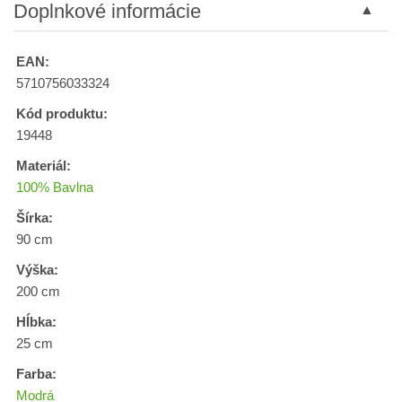
Doplnkové informácie
EAN:
5710756033324
Kód produktu:
19448
Materiál:
100% Bavlna
Šírka:
90 cm
Výška:
200 cm
Hĺbka:
25 cm
Farba:
Modrá