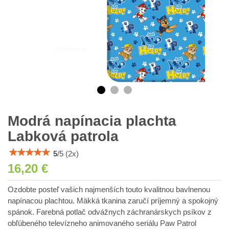
Modrá napínacia plachta
Labková patrola
5
/
5
(
2
x)
16,20 €
Ozdobte posteľ vašich najmenších touto kvalitnou bavlnenou
napínacou plachtou. Mäkká tkanina zaručí príjemný a spokojný
spánok. Farebná potlač odvážnych záchranárskych psíkov z
obľúbeného televízneho animovaného seriálu Paw Patrol