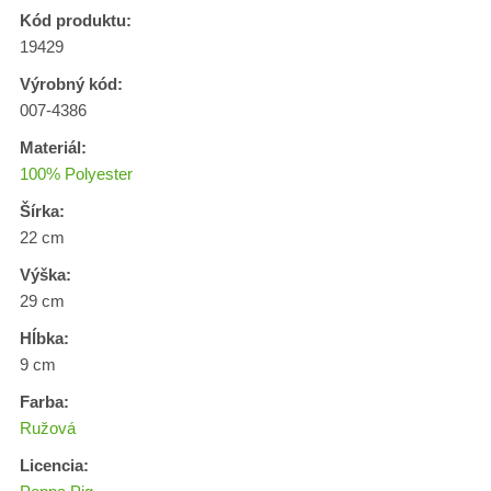
Kód produktu:
19429
Výrobný kód:
007-4386
Materiál:
100% Polyester
Šírka:
22 cm
Výška:
29 cm
Hĺbka:
9 cm
Farba:
Ružová
Licencia: