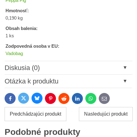
Peppa Pig
Hmotnosť:
0,190 kg
Obsah balenia:
1 ks
Zodpovedná osoba v EU:
Vadobag
Diskusia (0)
Nový komentár
Otázka k produktu
Názov:
Bluesky
Twitter
Facebook
Pinterest
Reddit
LinkedIn
WhatsApp
E-
mail
*
Meno:
Predchádzajúci produkt
Nasledujúci produkt
*
Meno:
*
Podobné produkty
Váš e-mail: