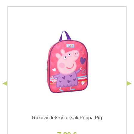
*
Komentár:
Vaša otázka k produktu:
Súhlasím so spracovaním osobných údajov za účelom
odoslania formulára. Oboznámil som sa s
podmienkami
Ochrany osobných údajov
spoločnosti Bomba
*
(Povinné)
*
s.r.o.
Odoslať
*
(Povinné)
Odoslať
Ružový detský ruksak Peppa Pig