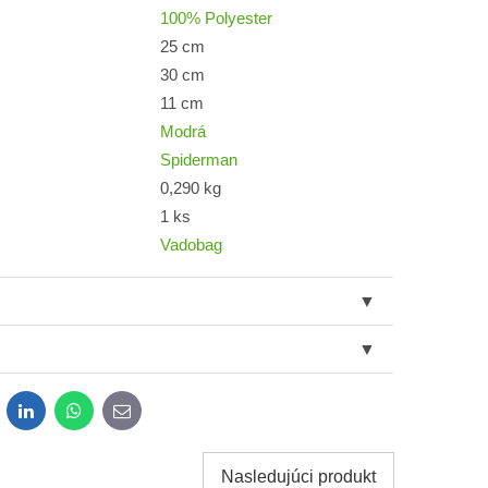
100% Polyester
25 cm
30 cm
11 cm
Modrá
Spiderman
0,290 kg
1 ks
Vadobag
dit
LinkedIn
WhatsApp
E-
mail
Nasledujúci produkt