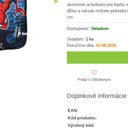
ukončené úchytkami pre lepšiu 
dĺžku a ruksak môžete jednoduc
cm.
Dostupnosť:
Skladom
Skladom:
1
ks
Doručíme dňa:
10.08.2026
Pridať k Obľúbeným
Doplnkové informácie
EAN:
Kód produktu:
Výrobný kód: