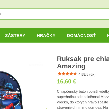
ZÁSTERY
HRAČKY
DOMÁCNOSŤ
Ruksak pre chl
Amazing
4.83
/
5
(
6
x)
16,60 €
Chlapčenský batoh poteší všet
superhrdinu od spoločnosti Marv
vrecko, do ktorých hravo zbalíte
strávenie dní mimo domova. Na p