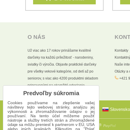
O NÁS
KON
Už viac ako 17 rokov prinášame kvalitné
Kontakty
darčeky na každú príležitosť - narodeniny,
Kontaktný
sviatky či výročia. Objavte praktické darčeky
Naše int
pre všetky vekové kategórie, od detí až po
Otázky a
seniorov, s viac ako 4200 produktmi skladom
+421 9
pripravenými na okamžité odoslanie.
Predvoľby súkromia
Cookies používame na zlepšenie vašej
návštevy tejto webovej stránky, analýzu jej
Slovensko
výkonnosti a zhromažďovanie údajov o jej
používaní. Na tento účel môžeme použiť
nástroje a služby tretích strán a zhromaždené
údaje sa môžu preniesť k partnerom v EÚ, USA
alebo iných krajinách. Kliknutím na "Prijať