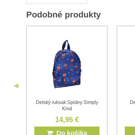
Podobné produkty
le
Detský ruksak Spidey Simply
De
Kind
14,95 €
Do košíka