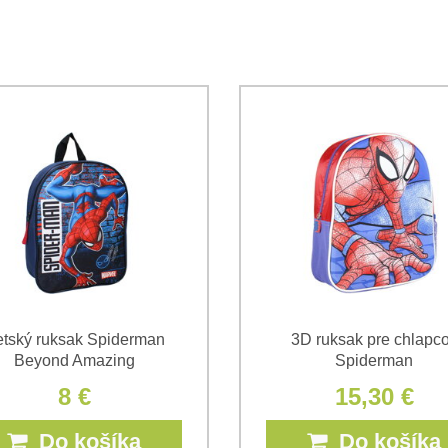
Súhlasím so spracovaním os
Oboznámil som sa s podmienk
*
*
(Povinné)
*
(Povinné)
tský ruksak Spiderman
3D ruksak pre chlapc
Beyond Amazing
Spiderman
8 €
15,30 €
Do košíka
Do košíka