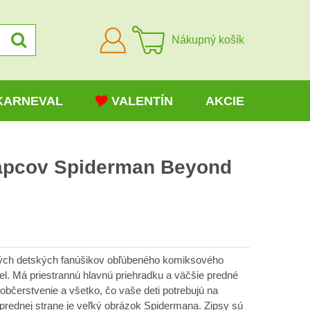
Prihlásiť
Nákupný košík
sa
KARNEVAL
VALENTÍN
AKCIE
apcov Spiderman Beyond
kých detských fanúšikov obľúbeného komiksového
el. Má priestrannú hlavnú priehradku a väčšie predné
 občerstvenie a všetko, čo vaše deti potrebujú na
rednej strane je veľký obrázok Spidermana. Zipsy sú