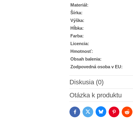
Materiál:
Šírka:
Výška:
Hĺbka:
Farba:
Licencia:
Hmotnosť:
Obsah balenia:
Zodpovedná osoba v EU:
Diskusia (0)
Nový komentár
Otázka k produktu
Bluesky
Twitter
Facebook
Pinterest
Red