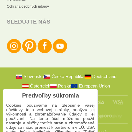
Ochrana osobných údajov
SLEDUJTE NÁS
Slovensko
Česká Republika
Deutschland
Österreich
Polska
European Union
Predvoľby súkromia
Cookies používame na zlepšenie vašej
návštevy tejto webovej stránky, analýzu jej
výkonnosti a zhromažďovanie údajov o jej
používaní. Na tento účel môžeme použiť
nástroje a služby tretích strán a zhromaždené
údaje sa môžu preniesť k partnerom v EÚ, USA
alebo iných krajinách. Kliknutím na "Prijať
2009-2026 © Bomba s.r.o.
Všetky práva vyhradené