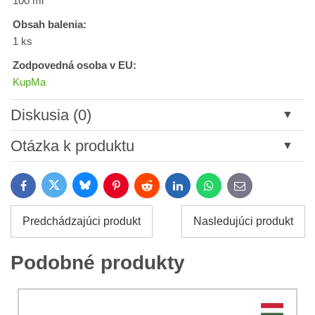
100 ml
Obsah balenia:
1 ks
Zodpovedná osoba v EU:
KupMa
Diskusia (0)
Nový komentár
Otázka k produktu
Názov:
Bluesky
Twitter
Facebook
Pinterest
Reddit
LinkedIn
WhatsApp
E-
mail
*
Meno:
Predchádzajúci produkt
Nasledujúci produkt
*
Meno:
*
Podobné produkty
Váš e-mail:
*
Komentár:
Vaša otázka k produktu: