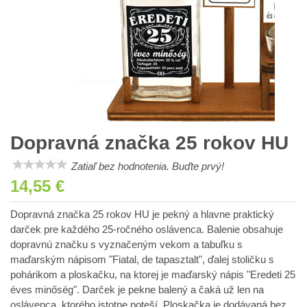
Dopravná značka 25 rokov HU
Zatiaľ bez hodnotenia. Buďte prvý!
14,55 €
Dopravná značka 25 rokov HU je pekný a hlavne praktický
darček pre každého 25-ročného oslávenca. Balenie obsahuje
dopravnú značku s vyznačeným vekom a tabuľku s
maďarským nápisom "Fiatal, de tapasztalt", ďalej stoličku s
pohárikom a ploskačku, na ktorej je maďarský nápis "Eredeti 25
éves minőség". Darček je pekne balený a čaká už len na
oslávenca, ktorého istotne poteší. Ploskačka je dodávaná bez