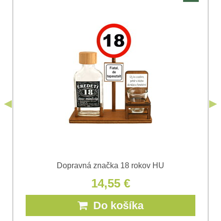
Súhlasím so spracovaním osobných údajov za účelom
odoslania formulára. Oboznámil som sa s
podmienkami
Ochrany osobných údajov
spoločnosti Bomba
*
(Povinné)
*
s.r.o.
Odoslať
*
(Povinné)
Odoslať
Dopravná značka 18 rokov HU
14,55 €
Do košíka