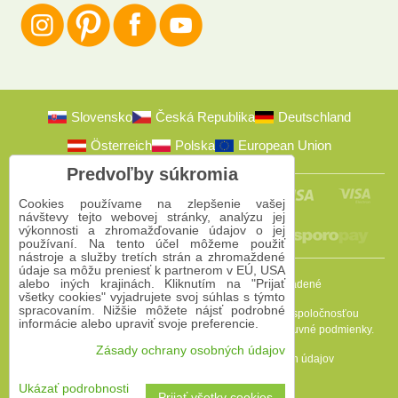
Slovensko
Česká Republika
Deutschland
Österreich
Polska
European Union
Predvoľby súkromia
Cookies používame na zlepšenie vašej
návštevy tejto webovej stránky, analýzu jej
výkonnosti a zhromažďovanie údajov o jej
používaní. Na tento účel môžeme použiť
nástroje a služby tretích strán a zhromaždené
údaje sa môžu preniesť k partnerom v EÚ, USA
alebo iných krajinách. Kliknutím na "Prijať
2009-2026 © Bomba s.r.o.
Všetky práva vyhradené
všetky cookies" vyjadrujete svoj súhlas s týmto
spracovaním. Nižšie môžete nájsť podrobné
Táto stránka je chránená programom reCAPTCHA a spoločnosťou
informácie alebo upraviť svoje preferencie.
Google. Platia
Pravidlá ochrany osobných údajov
a
Zmluvné podmienky
.
Zásady ochrany osobných údajov
Predvoľby súkromia
Zásady ochrany osobných údajov
Podmienky používania
Ukázať podrobnosti
Prijať všetky cookies