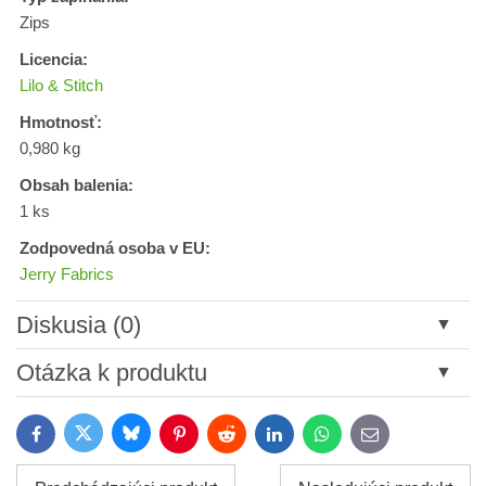
Zips
Licencia:
Lilo & Stitch
Hmotnosť:
0,980 kg
Obsah balenia:
1 ks
Zodpovedná osoba v EU:
Jerry Fabrics
Diskusia (0)
Nový komentár
Otázka k produktu
Názov:
Bluesky
Twitter
Facebook
Pinterest
Reddit
LinkedIn
WhatsApp
E-
mail
*
Meno: