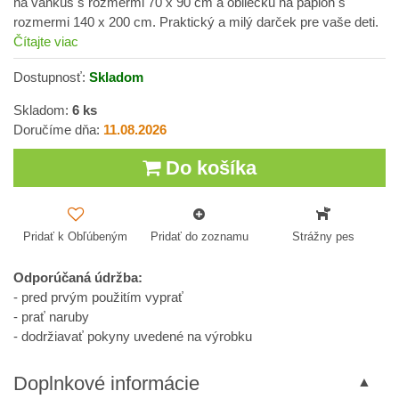
na vankúš s rozmermi 70 x 90 cm a obliečku na paplón s
rozmermi 140 x 200 cm. Praktický a milý darček pre vaše deti.
Čítajte viac
Dostupnosť:
Skladom
Skladom:
6
ks
Doručíme dňa:
11.08.2026
Do košíka
Pridať k Obľúbeným
Pridať do zoznamu
Strážny pes
Odporúčaná údržba:
- pred prvým použitím vyprať
- prať naruby
- dodržiavať pokyny uvedené na výrobku
Doplnkové informácie