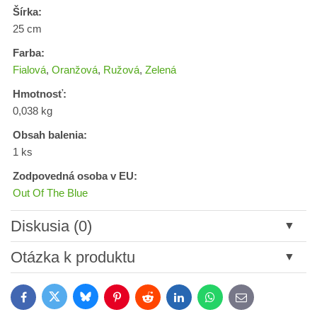
Šírka:
25 cm
Farba:
Fialová
,
Oranžová
,
Ružová
,
Zelená
Hmotnosť:
0,038 kg
Obsah balenia:
1 ks
Zodpovedná osoba v EU:
Out Of The Blue
Diskusia (0)
Nový komentár
Otázka k produktu
Názov:
Bluesky
Twitter
Facebook
Pinterest
Reddit
LinkedIn
WhatsApp
E-
mail