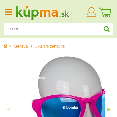
Prihlásiť
sa
Úvod
Karneval
Okuliare žartovné