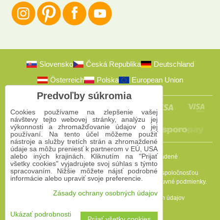
Slovensko
Česká Republika
Deutschland
Österreich
Polska
European Union
Predvoľby súkromia
Cookies používame na zlepšenie vašej
návštevy tejto webovej stránky, analýzu jej
výkonnosti a zhromažďovanie údajov o jej
používaní. Na tento účel môžeme použiť
nástroje a služby tretích strán a zhromaždené
údaje sa môžu preniesť k partnerom v EÚ, USA
alebo iných krajinách. Kliknutím na "Prijať
2009-2026 © Bomba s.r.o.
Všetky práva vyhradené
všetky cookies" vyjadrujete svoj súhlas s týmto
spracovaním. Nižšie môžete nájsť podrobné
Táto stránka je chránená programom reCAPTCHA a spoločnosťou
informácie alebo upraviť svoje preferencie.
Google. Platia
Pravidlá ochrany osobných údajov
a
Zmluvné podmienky
.
Zásady ochrany osobných údajov
Predvoľby súkromia
Zásady ochrany osobných údajov
Podmienky používania
Ukázať podrobnosti
Prijať všetky cookies