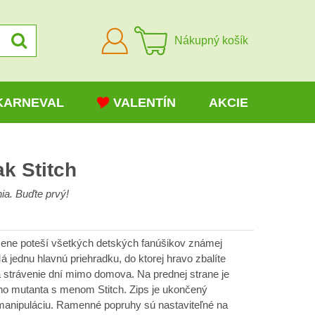
Prihlásiť
Nákupný košík
sa
KARNEVAL
VALENTÍN
AKCIE
k Stitch
ia. Buďte prvý!
čene poteší všetkých detských fanúšikov známej
á jednu hlavnú priehradku, do ktorej hravo zbalíte
a strávenie dní mimo domova. Na prednej strane je
 mutanta s menom Stitch. Zips je ukončený
manipuláciu. Ramenné popruhy sú nastaviteľné na