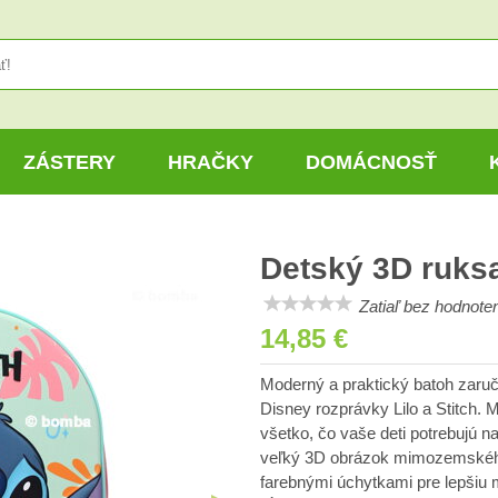
ZÁSTERY
HRAČKY
DOMÁCNOSŤ
Detský 3D ruksa
Zatiaľ bez hodnoten
14,85 €
Moderný a praktický batoh zaru
Disney rozprávky Lilo a Stitch. M
všetko, čo vaše deti potrebujú n
veľký 3D obrázok mimozemského
farebnými úchytkami pre lepšiu 