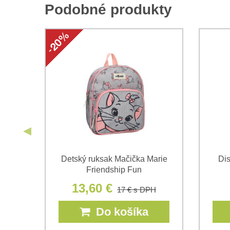
Podobné produkty
Detský ruksak Mačička Marie
Di
Friendship Fun
13,60 €
17 €
s DPH
Do košíka