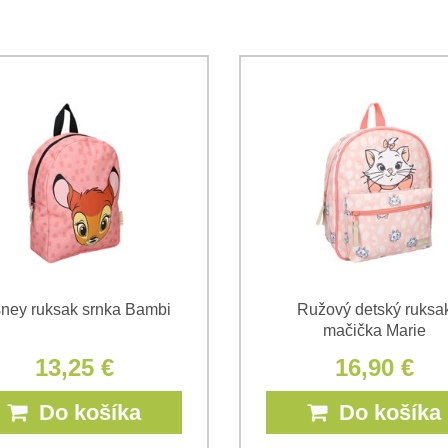
Súhlasím so spracovaním os
Oboznámil som sa s podmienk
*
*
(Povinné)
*
(Povinné)
sney ruksak srnka Bambi
Ružový detský ruksa
mačička Marie
13,25 €
16,90 €
Do košíka
Do košíka