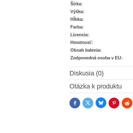
Šírka:
Výška:
Hĺbka:
Farba:
Licencia:
Hmotnosť:
Obsah balenia:
Zodpovedná osoba v EU:
Diskusia (0)
Nový komentár
Otázka k produktu
Bluesky
Twitter
Facebook
Pinterest
Red