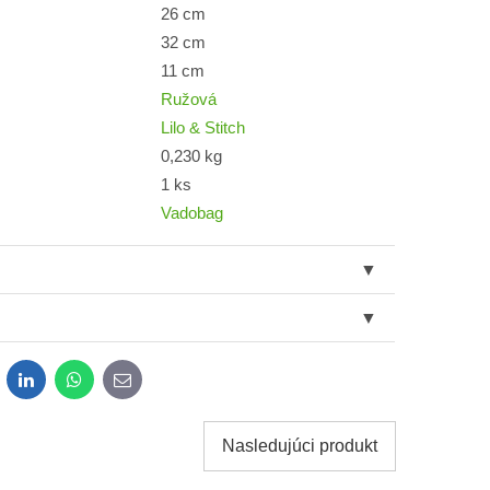
26 cm
32 cm
11 cm
Ružová
Lilo & Stitch
0,230 kg
1 ks
Vadobag
dit
LinkedIn
WhatsApp
E-
mail
Nasledujúci produkt