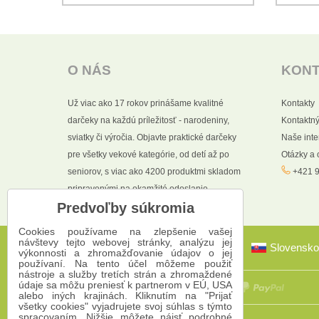
O NÁS
KON
Už viac ako 17 rokov prinášame kvalitné
Kontakty
darčeky na každú príležitosť - narodeniny,
Kontaktný
sviatky či výročia. Objavte praktické darčeky
Naše int
pre všetky vekové kategórie, od detí až po
Otázky a
seniorov, s viac ako 4200 produktmi skladom
+421 9
pripravenými na okamžité odoslanie.
Predvoľby súkromia
Cookies používame na zlepšenie vašej
návštevy tejto webovej stránky, analýzu jej
Slovensko
výkonnosti a zhromažďovanie údajov o jej
používaní. Na tento účel môžeme použiť
nástroje a služby tretích strán a zhromaždené
údaje sa môžu preniesť k partnerom v EÚ, USA
alebo iných krajinách. Kliknutím na "Prijať
všetky cookies" vyjadrujete svoj súhlas s týmto
spracovaním. Nižšie môžete nájsť podrobné