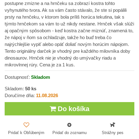
postupne zmizne a na hrnčeku sa zobrazí kostra tohto
vyhynutého tvora. Ak sa vám často stávalo, že ste si popálili
prsty na hrnčeku, v ktorom bola príliš horúca tekutina, tak s
týmto hrnčekom sa vám to už nikdy nestane. Hrnček však slúži
aj opačným spôsobom - keď kostra začne miznúť, znamená to,
že nápoj v ňom sa ochladzuje, takže ho buď treba čo
najrýchlejšie vypiť alebo opäť doliať novým horúcim nápojom.
Tento originálny darček je vhodný pre každého milovníka doby
dinosaurov. Hrnček nie je vhodný do umývačky riadu a
mikrovlnnej rúry. Cena je za 1 kus.
Dostupnosť:
Skladom
Skladom:
50
ks
Doručíme dňa:
11.08.2026
Do košíka
Pridať k Obľúbeným
Pridať do zoznamu
Strážny pes