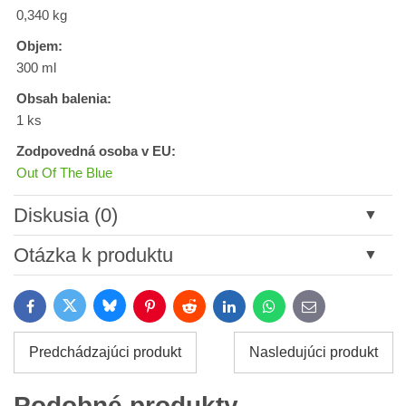
0,340 kg
Objem:
300 ml
Obsah balenia:
1 ks
Zodpovedná osoba v EU:
Out Of The Blue
Diskusia (0)
Nový komentár
Otázka k produktu
Názov:
Bluesky
Twitter
Facebook
Pinterest
Reddit
LinkedIn
WhatsApp
E-
mail
*
Meno:
Predchádzajúci produkt
Nasledujúci produkt
*
Meno:
*
Podobné produkty
Váš e-mail: