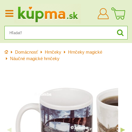
Prihlásiť
sa
Úvod
Domácnosť
Hrnčeky
Hrnčeky magické
Náučné magické hrnčeky