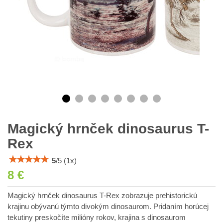
Magický hrnček dinosaurus T-
Rex
5
/
5
(
1
x)
8 €
Magický hrnček dinosaurus T-Rex zobrazuje prehistorickú
krajinu obývanú týmto divokým dinosaurom. Pridaním horúcej
tekutiny preskočíte milióny rokov, krajina s dinosaurom