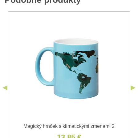
*
Komentár:
Vaša otázka k produktu:
Súhlasím so spracovaním osobných údajov za účelom
odoslania formulára. Oboznámil som sa s
podmienkami
Ochrany osobných údajov
spoločnosti Bomba
*
(Povinné)
*
s.r.o.
Odoslať
*
(Povinné)
Odoslať
Magický hrnček s klimatickými zmenami 2
13,85 €