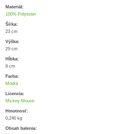
Materiál:
100% Polyester
Šírka:
23 cm
Výška:
29 cm
Hĺbka:
8 cm
Farba:
Modrá
Licencia:
Mickey Mouse
Hmotnosť:
0,240 kg
Obsah balenia: