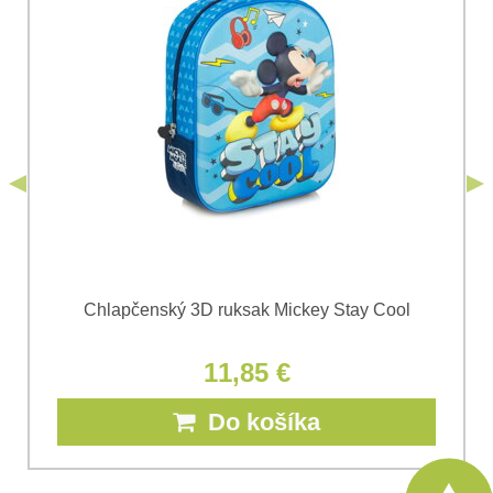
Súhlasím so spracovaním osobných údajov za účelom
odoslania formulára. Oboznámil som sa s
podmienkami
Ochrany osobných údajov
spoločnosti Bomba
*
(Povinné)
*
s.r.o.
Odoslať
*
(Povinné)
Odoslať
Chlapčenský 3D ruksak Mickey Stay Cool
11,85 €
Do košíka