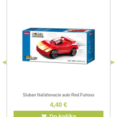
Vaša otázka k produktu:
Súhlasím so spracovaním osobných údajov za účelom
odoslania formulára. Oboznámil som sa s
podmienkami
Ochrany osobných údajov
spoločnosti Bomba
*
(Povinné)
*
s.r.o.
Odoslať
*
(Povinné)
Odoslať
Sluban Naťahovacie auto Red Furious
4,40 €
Do košíka