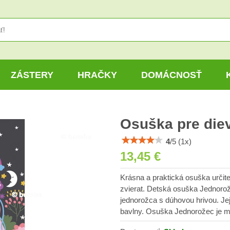
ZÁSTERY
HRAČKY
DOMÁCNOSŤ
Osuška pre die
4
/
5
(
1
x)
13,45 €
Krásna a praktická osuška určite
zvierat. Detská osuška Jednorož
jednorožca s dúhovou hrivou. J
bavlny. Osuška Jednorožec je mil