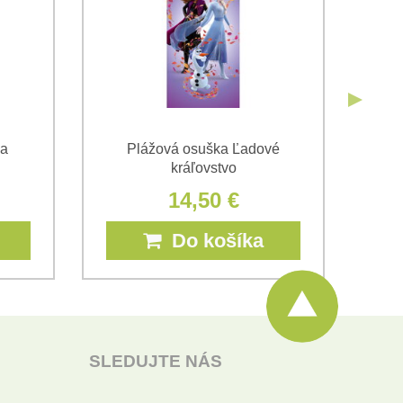
ka
Plážová osuška Ľadové
P
kráľovstvo
14,50 €
Do košíka
SLEDUJTE NÁS