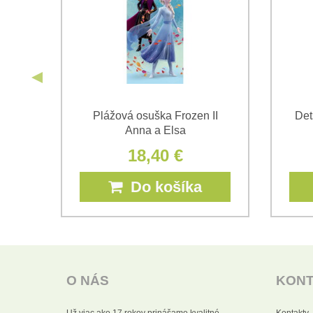
o si
Plážová osuška Frozen II
Det
Anna a Elsa
18,40 €
Do košíka
O NÁS
KON
Už viac ako 17 rokov prinášame kvalitné
Kontakty