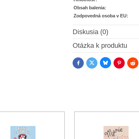
Obsah balenia:
Zodpovedná osoba v EU:
Diskusia (0)
Nový komentár
Otázka k produktu
Bluesky
Twitter
Facebook
Pinterest
Red
Súhlasím so spracovaním os
Oboznámil som sa s podmienk
*
*
(Povinné)
*
(Povinné)