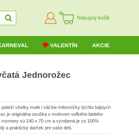
Prihlásiť
Nákupný košík
sa
KARNEVAL
VALENTÍN
AKCIE
včatá Jednorožec
 poteší všetky malé i väčšie milovníčky týchto bájnych
ec je originálna osuška s motívom veľkého bieleho
ej rozmery sú 140 x 70 cm a vyrobená je zo 100%
ý a praktický darček pre vaše deti.