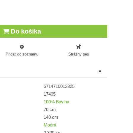
Do košíka
Pridať do zoznamu
Strážny pes
5714710012325
17405
100% Bavlna
70 cm
140 cm
Modrá
0,300 kg