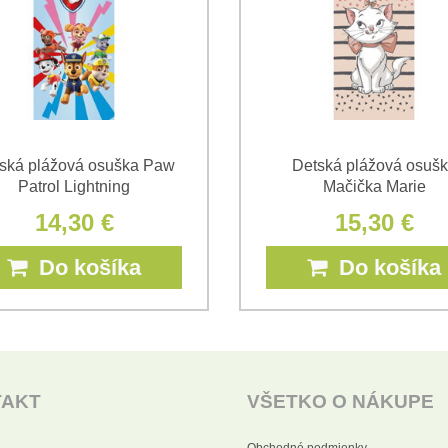
ská plážová osuška Paw
Detská plážová osuš
Patrol Lightning
Mačička Marie
14,30 €
15,30 €
Do košíka
Do košíka
TAKT
VŠETKO O NÁKUPE
Obchodné podmienky