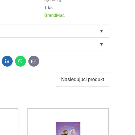
1 ks
BrandMac
dit
LinkedIn
WhatsApp
E-
mail
Nasledujúci produkt
obných údajov za účelom odoslania formulára.
ami
Ochrany osobných údajov
spoločnosti Bomba s.r.o.
Odoslať
Odoslať