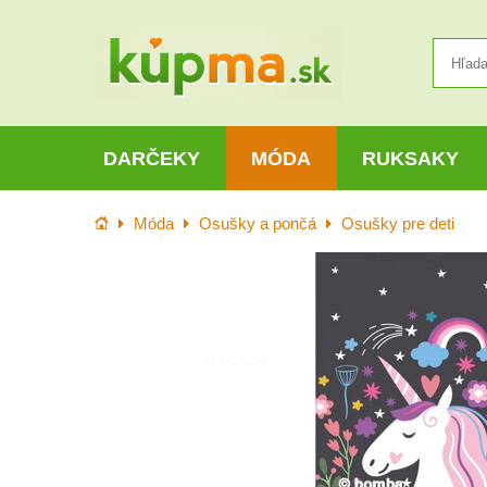
DARČEKY
MÓDA
RUKSAKY
Úvod
Móda
Osušky a pončá
Osušky pre deti