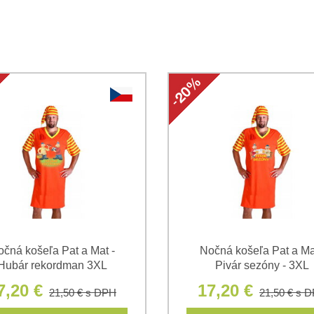
Súhlasím so spracovaním os
Oboznámil som sa s podmienk
*
*
(Povinné)
*
(Povinné)
čná košeľa Pat a Mat -
Nočná košeľa Pat a Ma
Hubár rekordman 3XL
Pivár sezóny - 3XL
7,20 €
17,20 €
21,50 €
s DPH
21,50 €
s 