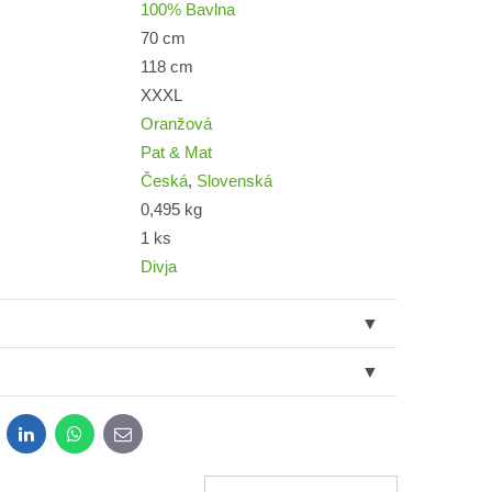
100% Bavlna
70 cm
118 cm
XXXL
Oranžová
Pat & Mat
Česká
,
Slovenská
0,495 kg
1 ks
Divja
dit
LinkedIn
WhatsApp
E-
mail