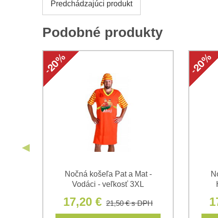
Predchádzajúci produkt
Podobné produkty
ého
Nočná košeľa Pat a Mat -
No
Vodáci - veľkosť 3XL
17,20 €
1
21,50 €
s DPH