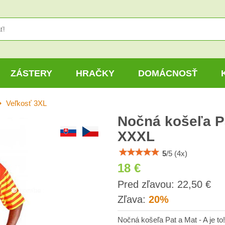
ZÁSTERY
HRAČKY
DOMÁCNOSŤ
Veľkosť 3XL
Nočná košeľa Pat
XXXL
5
/
5
(
4
x)
18 €
s
Pred zľavou:
22,50 €
DP
Zľava:
20%
Nočná košeľa Pat a Mat - A je to