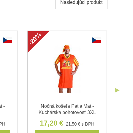
Nasledujúci produkt
obných údajov za účelom odoslania formulára.
ami
Ochrany osobných údajov
spoločnosti Bomba s.r.o.
Odoslať
Odoslať
t -
Nočná košeľa Pat a Mat -
Noč
Kuchárska pohotovosť 3XL
17,20 €
1
DPH
21,50 €
s DPH