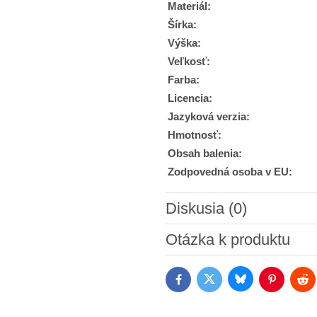
Materiál:
Šírka:
Výška:
Veľkosť:
Farba:
Licencia:
Jazyková verzia:
Hmotnosť:
Obsah balenia:
Zodpovedná osoba v EU:
Diskusia (0)
Nový komentár
Otázka k produktu
Bluesky
Twitter
Facebook
Pinterest
Red