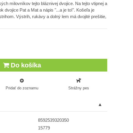
ch milovníkov tejto bláznivej dvojice. Na tejto vtipnej a
ok dvojice Pat a Mat a nápis "...a je to!". Košeľa je
rihom. Výstrih, rukávy a dolný lem má dvojité prešitie,
Do košíka
Pridať do zoznamu
Strážny pes
8592539320350
15779