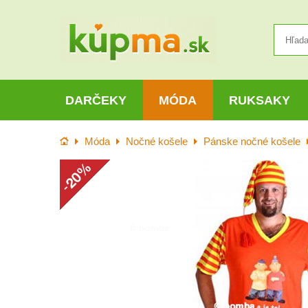
DARČEKY
MÓDA
RUKSAKY
Úvod
Móda
Nočné košele
Pánske nočné košele