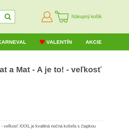
Prihlásiť
Nákupný košík
sa
KARNEVAL
VALENTÍN
AKCIE
 a Mat - A je to! - veľkosť
H
! - veľkosť XXXL je kvalitná nočná košeľa s čiapkou