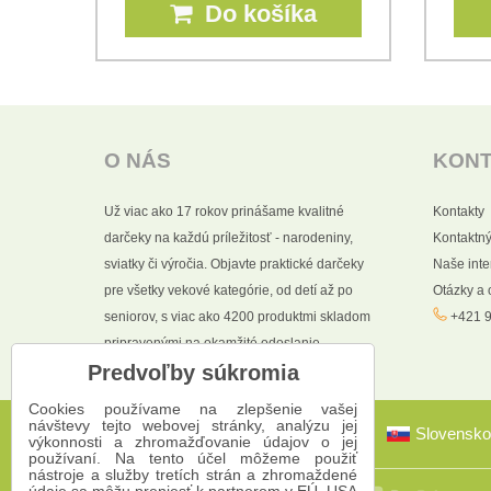
Do košíka
PH
O NÁS
KON
Už viac ako 17 rokov prinášame kvalitné
Kontakty
darčeky na každú príležitosť - narodeniny,
Kontaktný
sviatky či výročia. Objavte praktické darčeky
Naše int
pre všetky vekové kategórie, od detí až po
Otázky a
seniorov, s viac ako 4200 produktmi skladom
+421 9
pripravenými na okamžité odoslanie.
Predvoľby súkromia
Cookies používame na zlepšenie vašej
návštevy tejto webovej stránky, analýzu jej
Slovensko
výkonnosti a zhromažďovanie údajov o jej
používaní. Na tento účel môžeme použiť
nástroje a služby tretích strán a zhromaždené