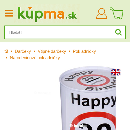
Prihlásiť
sa
Úvod
Darčeky
Vtipné darčeky
Pokladničky
Narodeninové pokladničky