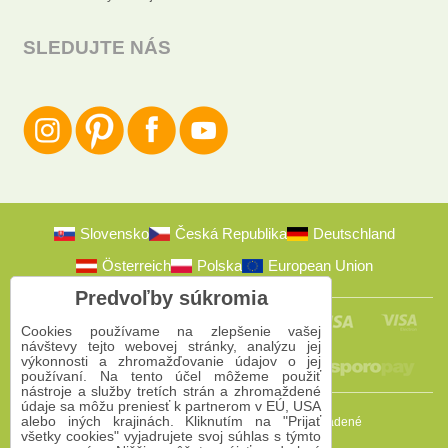
SLEDUJTE NÁS
Slovensko
Česká Republika
Deutschland
Österreich
Polska
European Union
Predvoľby súkromia
Cookies používame na zlepšenie vašej
návštevy tejto webovej stránky, analýzu jej
výkonnosti a zhromažďovanie údajov o jej
používaní. Na tento účel môžeme použiť
nástroje a služby tretích strán a zhromaždené
údaje sa môžu preniesť k partnerom v EÚ, USA
alebo iných krajinách. Kliknutím na "Prijať
2009-2026 © Bomba s.r.o.
Všetky práva vyhradené
všetky cookies" vyjadrujete svoj súhlas s týmto