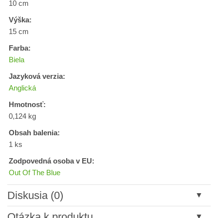
10 cm
Výška:
15 cm
Farba:
Biela
Jazyková verzia:
Anglická
Hmotnosť:
0,124 kg
Obsah balenia:
1 ks
Zodpovedná osoba v EU:
Out Of The Blue
Diskusia (0)
Nový komentár
Otázka k produktu