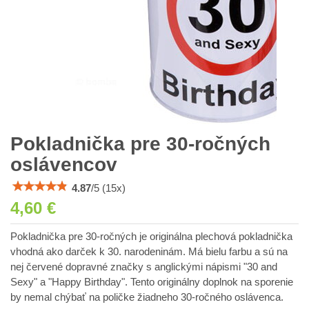
Pokladnička pre 30-ročných
oslávencov
4.87
/
5
(
15
x)
4,60 €
Pokladnička pre 30-ročných je originálna plechová pokladnička
vhodná ako darček k 30. narodeninám. Má bielu farbu a sú na
nej červené dopravné značky s anglickými nápismi "30 and
Sexy" a "Happy Birthday". Tento originálny doplnok na sporenie
by nemal chýbať na poličke žiadneho 30-ročného oslávenca.