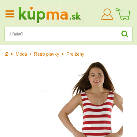
Prihlásiť
sa
Úvod
Móda
Retro plavky
Pre ženy