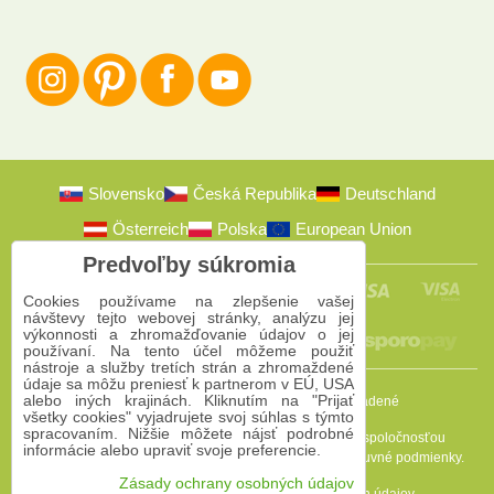
Slovensko
Česká Republika
Deutschland
Österreich
Polska
European Union
Predvoľby súkromia
Cookies používame na zlepšenie vašej
návštevy tejto webovej stránky, analýzu jej
výkonnosti a zhromažďovanie údajov o jej
používaní. Na tento účel môžeme použiť
nástroje a služby tretích strán a zhromaždené
údaje sa môžu preniesť k partnerom v EÚ, USA
alebo iných krajinách. Kliknutím na "Prijať
2009-2026 © Bomba s.r.o.
Všetky práva vyhradené
všetky cookies" vyjadrujete svoj súhlas s týmto
spracovaním. Nižšie môžete nájsť podrobné
Táto stránka je chránená programom reCAPTCHA a spoločnosťou
informácie alebo upraviť svoje preferencie.
Google. Platia
Pravidlá ochrany osobných údajov
a
Zmluvné podmienky
.
Zásady ochrany osobných údajov
Predvoľby súkromia
Zásady ochrany osobných údajov