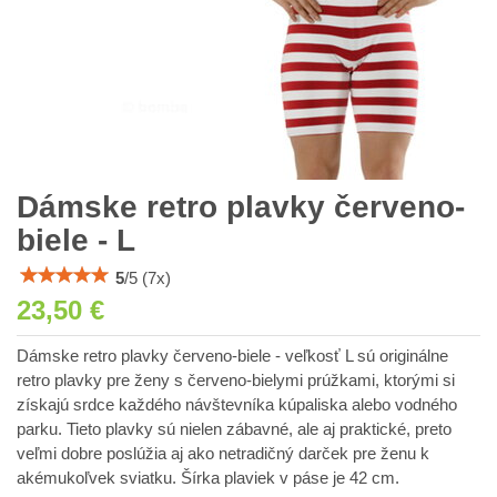
Dámske retro plavky červeno-
biele - L
5
/
5
(
7
x)
23,50 €
Dámske retro plavky červeno-biele - veľkosť L sú originálne
retro plavky pre ženy s červeno-bielymi prúžkami, ktorými si
získajú srdce každého návštevníka kúpaliska alebo vodného
parku. Tieto plavky sú nielen zábavné, ale aj praktické, preto
veľmi dobre poslúžia aj ako netradičný darček pre ženu k
akémukoľvek sviatku. Šírka plaviek v páse je 42 cm.