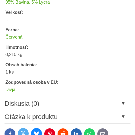
95% Bavlna, 5% Lycra
Veľkosť:
L
Farba:
Červená
Hmotnosť:
0,210 kg
Obsah balenia:
1 ks
Zodpovedná osoba v EU:
Divja
Diskusia (0)
Nový komentár
Otázka k produktu
Názov:
Bluesky
Twitter
Facebook
Pinterest
Reddit
LinkedIn
WhatsApp
E-