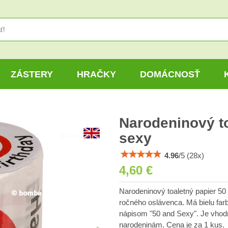
ZÁSTERY
HRAČKY
DOMÁCNOSŤ
Narodeninový to
sexy
4.96
/
5
(
28
x)
4,60 €
Narodeninový toaletný papier 50 
ročného oslávenca. Má bielu fa
nápisom "50 and Sexy". Je vhodn
narodeninám. Cena je za 1 kus.