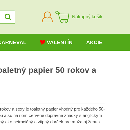
Prihlásiť
Nákupný košík
sa
KARNEVAL
VALENTÍN
AKCIE
aletný papier 50 rokov a
rokov a sexy je toaletný papier vhodný pre každého 50-
rbu a sú na ňom červené dopravné značky s anglickým
ý ako netradičný a vtipný darček pre muža aj ženu k