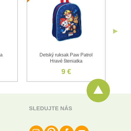
Odoslať
na
Detský ruksak Paw Patrol
C
Hravé šteniatka
Pa
9 €
SLEDUJTE NÁS