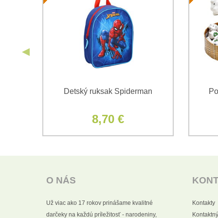
vá
Detský ruksak Spiderman
Po
pkou
8,70 €
O NÁS
KON
Už viac ako 17 rokov prinášame kvalitné
Kontakty
darčeky na každú príležitosť - narodeniny,
Kontaktný