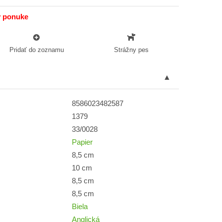
v ponuke
Pridať do zoznamu
Strážny pes
8586023482587
1379
33/0028
Papier
8,5 cm
10 cm
8,5 cm
8,5 cm
Biela
Anglická