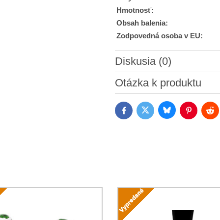
Hmotnosť:
Obsah balenia:
Zodpovedná osoba v EU:
Diskusia (0)
Nový komentár
Otázka k produktu
Bluesky
Twitter
Facebook
Pinterest
Red
Súhlasím so spracovaním os
Oboznámil som sa s podmienk
*
*
(Povinné)