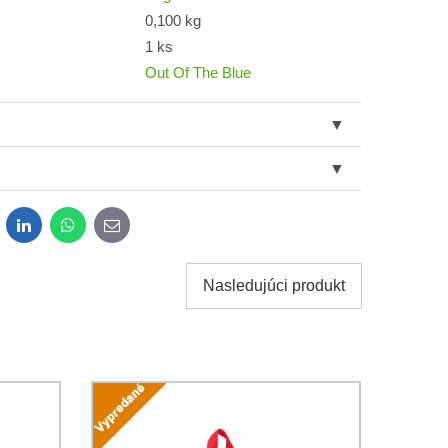
0,100 kg
1 ks
Out Of The Blue
dit
LinkedIn
WhatsApp
E-
mail
Nasledujúci produkt
obných údajov za účelom odoslania formulára.
ami
Ochrany osobných údajov
spoločnosti Bomba s.r.o.
Odoslať