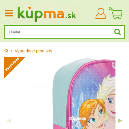
Prihlásiť
sa
Úvod
Vypredané produkty