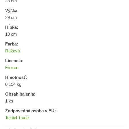
23 cm
Výška:
29 cm
Hĺbka:
10 cm
Farba:
Ružová
Licencia:
Frozen
Hmotnosť:
0,194 kg
Obsah balenia:
1 ks
Zodpovedná osoba v EU:
Textiel Trade