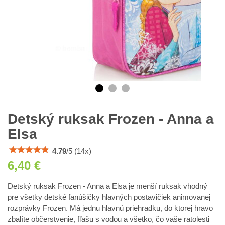
Detský ruksak Frozen - Anna a
Elsa
4.79
/
5
(
14
x)
6,40 €
Detský ruksak Frozen - Anna a Elsa je menší ruksak vhodný
pre všetky detské fanúšičky hlavných postavičiek animovanej
rozprávky Frozen. Má jednu hlavnú priehradku, do ktorej hravo
zbalíte občerstvenie, fľašu s vodou a všetko, čo vaše ratolesti