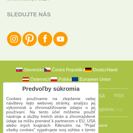
SLEDUJTE NÁS
Slovensko
Česká Republika
Deutschland
Österreich
Polska
European Union
Predvoľby súkromia
Cookies používame na zlepšenie vašej
návštevy tejto webovej stránky, analýzu jej
výkonnosti a zhromažďovanie údajov o jej
používaní. Na tento účel môžeme použiť
nástroje a služby tretích strán a zhromaždené
údaje sa môžu preniesť k partnerom v EÚ, USA
alebo iných krajinách. Kliknutím na "Prijať
2009-2026 © Bomba s.r.o.
Všetky práva vyhradené
všetky cookies" vyjadrujete svoj súhlas s týmto