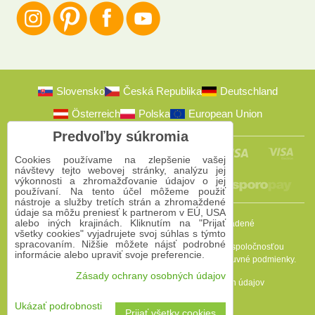
Slovensko
Česká Republika
Deutschland
Österreich
Polska
European Union
Predvoľby súkromia
Cookies používame na zlepšenie vašej
návštevy tejto webovej stránky, analýzu jej
výkonnosti a zhromažďovanie údajov o jej
používaní. Na tento účel môžeme použiť
nástroje a služby tretích strán a zhromaždené
údaje sa môžu preniesť k partnerom v EÚ, USA
alebo iných krajinách. Kliknutím na "Prijať
2009-2026 © Bomba s.r.o.
Všetky práva vyhradené
všetky cookies" vyjadrujete svoj súhlas s týmto
spracovaním. Nižšie môžete nájsť podrobné
Táto stránka je chránená programom reCAPTCHA a spoločnosťou
informácie alebo upraviť svoje preferencie.
Google. Platia
Pravidlá ochrany osobných údajov
a
Zmluvné podmienky
.
Zásady ochrany osobných údajov
Predvoľby súkromia
Zásady ochrany osobných údajov
Podmienky používania
Ukázať podrobnosti
Prijať všetky cookies