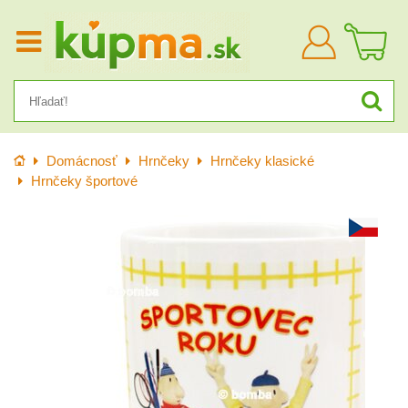
Prihlásiť
sa
Úvod
Domácnosť
Hrnčeky
Hrnčeky klasické
Hrnčeky športové