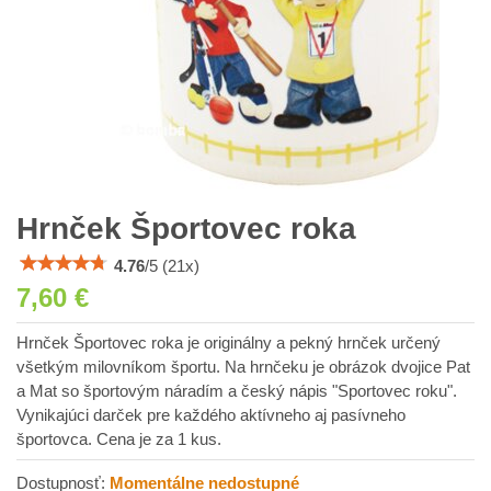
Hrnček Športovec roka
4.76
/
5
(
21
x)
7,60 €
Hrnček Športovec roka je originálny a pekný hrnček určený
všetkým milovníkom športu. Na hrnčeku je obrázok dvojice Pat
a Mat so športovým náradím a český nápis "Sportovec roku".
Vynikajúci darček pre každého aktívneho aj pasívneho
športovca. Cena je za 1 kus.
Dostupnosť:
Momentálne nedostupné