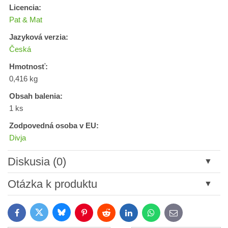
Licencia:
Pat & Mat
Jazyková verzia:
Česká
Hmotnosť:
0,416 kg
Obsah balenia:
1 ks
Zodpovedná osoba v EU:
Divja
Diskusia (0)
Nový komentár
Otázka k produktu
Názov:
Bluesky
Twitter
Facebook
Pinterest
Reddit
LinkedIn
WhatsApp
E-
mail