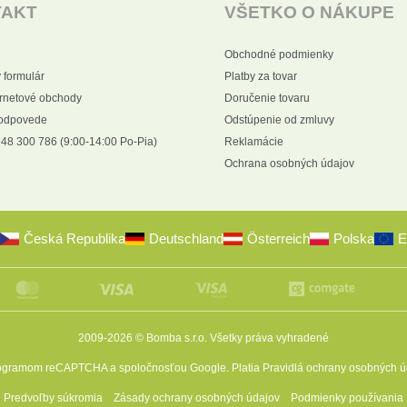
TAKT
VŠETKO O NÁKUPE
Obchodné podmienky
 formulár
Platby za tovar
ernetové obchody
Doručenie tovaru
 odpovede
Odstúpenie od zmluvy
48 300 786 (9:00-14:00 Po-Pia)
Reklamácie
Ochrana osobných údajov
Česká Republika
Deutschland
Österreich
Polska
E
2009-2026 © Bomba s.r.o.
Všetky práva vyhradené
programom reCAPTCHA a spoločnosťou Google. Platia
Pravidlá ochrany osobných ú
Predvoľby súkromia
Zásady ochrany osobných údajov
Podmienky používania