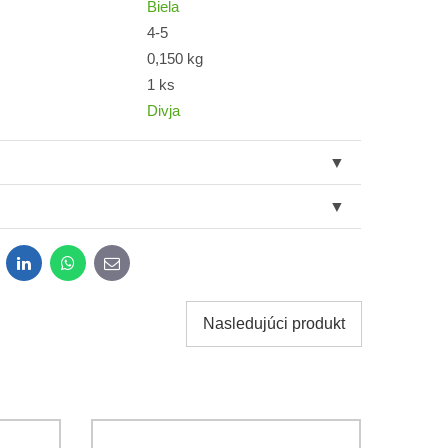
Biela
4-5
0,150 kg
1 ks
Divja
dit
LinkedIn
WhatsApp
E-
mail
Nasledujúci produkt
obných údajov za účelom odoslania formulára.
ami
Ochrany osobných údajov
spoločnosti Bomba s.r.o.