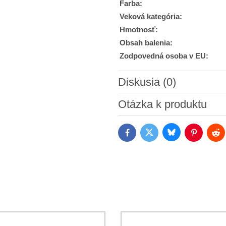
Farba:
Veková kategória:
Hmotnosť:
Obsah balenia:
Zodpovedná osoba v EU:
Diskusia (0)
Nový komentár
Otázka k produktu
Bluesky
Twitter
Facebook
Pinterest
Red
Súhlasím so spracovaním os
Oboznámil som sa s podmienk
*