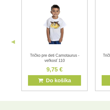
urus
Tričko pre deti Carnotaurus -
Trič
veľkosť 110
9,75 €
Do košíka