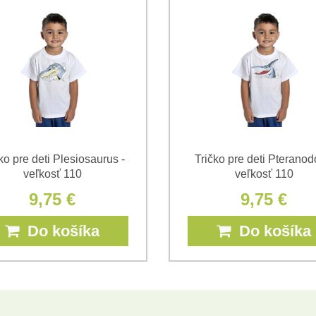
*
(Povinné)
*
(Povinné)
ko pre deti Plesiosaurus -
Tričko pre deti Pteranod
veľkosť 110
veľkosť 110
9,75 €
9,75 €
Do košíka
Do košíka