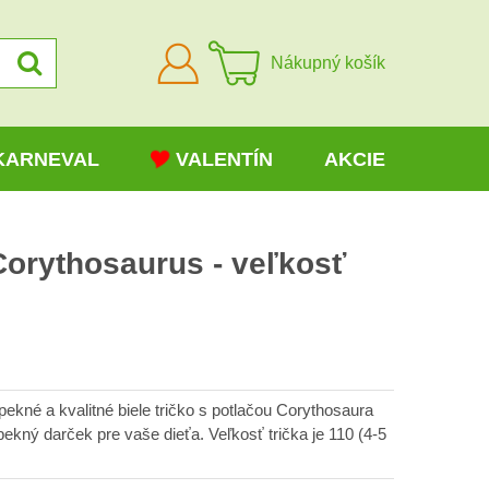
Prihlásiť
Nákupný košík
sa
KARNEVAL
VALENTÍN
AKCIE
 Corythosaurus - veľkosť
pekné a kvalitné biele tričko s potlačou Corythosaura
pekný darček pre vaše dieťa. Veľkosť trička je 110 (4-5