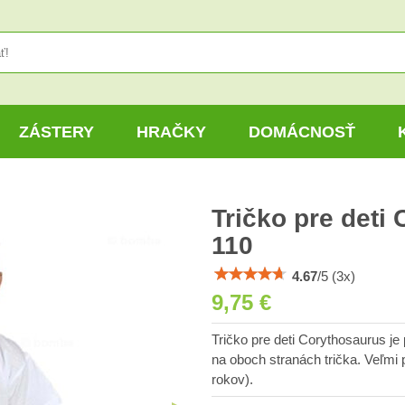
ZÁSTERY
HRAČKY
DOMÁCNOSŤ
Tričko pre deti
110
4.67
/
5
(
3
x)
9,75 €
Tričko pre deti Corythosaurus je 
na oboch stranách trička. Veľmi 
rokov).