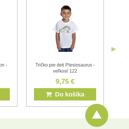
Odoslať
Odoslať
on -
Tričko pre deti Plesiosaurus -
Tri
veľkosť 122
9,75 €
Do košíka