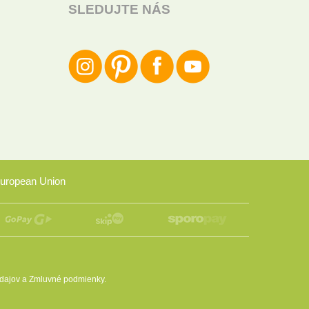
SLEDUJTE NÁS
uropean Union
dajov
a
Zmluvné podmienky
.