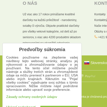
O NÁS
KON
Už viac ako 17 rokov prinášame kvalitné
Kontakty
darčeky na každú príležitosť - narodeniny,
Kontaktný
sviatky či výročia. Objavte praktické darčeky
Naše int
pre všetky vekové kategórie, od detí až po
Otázky a
seniorov, s viac ako 4200 produktmi skladom
+421 9
pripravenými na okamžité odoslanie.
Predvoľby súkromia
Cookies používame na zlepšenie vašej
návštevy tejto webovej stránky, analýzu jej
Slovensko
výkonnosti a zhromažďovanie údajov o jej
používaní. Na tento účel môžeme použiť
nástroje a služby tretích strán a zhromaždené
údaje sa môžu preniesť k partnerom v EÚ, USA
alebo iných krajinách. Kliknutím na "Prijať
všetky cookies" vyjadrujete svoj súhlas s týmto
spracovaním. Nižšie môžete nájsť podrobné
informácie alebo upraviť svoje preferencie.
Táto stránka je chránená 
Zásady ochrany osobných údajov