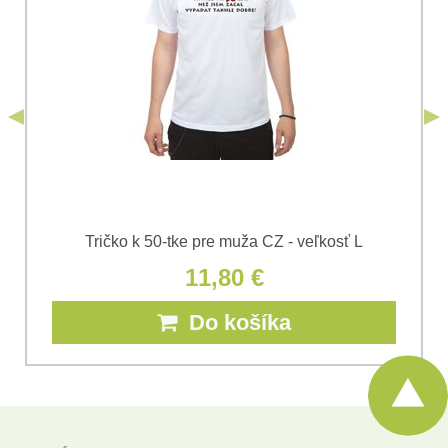
odoslania formulára. Oboznámil som sa s
podmienkami
Ochrany osobných údajov
spoločnosti Bomba
*
(Povinné)
*
s.r.o.
Odoslať
*
(Povinné)
Odoslať
Tričko k 50-tke pre muža CZ - veľkosť L
11,80 €
Do košíka