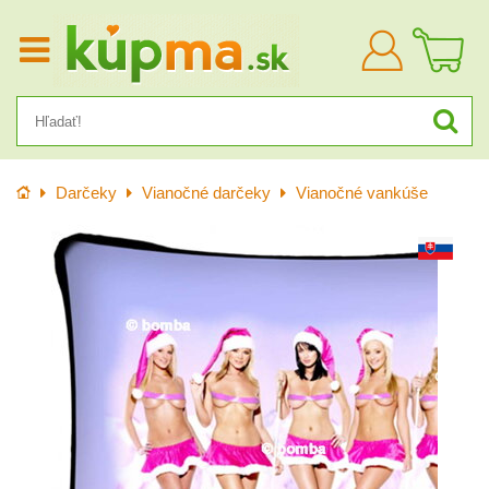
Prihlásiť
sa
Úvod
Darčeky
Vianočné darčeky
Vianočné vankúše