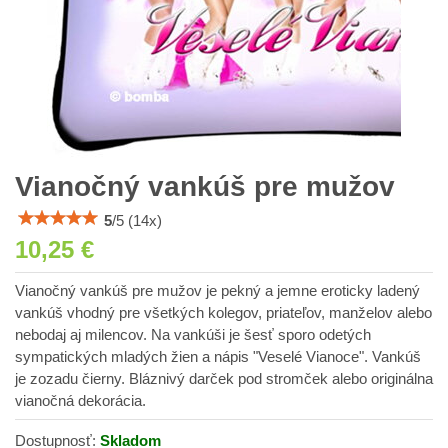
Vianočný vankúš pre mužov
5
/
5
(
14
x)
10,25 €
Vianočný vankúš pre mužov je pekný a jemne eroticky ladený
vankúš vhodný pre všetkých kolegov, priateľov, manželov alebo
nebodaj aj milencov. Na vankúši je šesť sporo odetých
sympatických mladých žien a nápis "Veselé Vianoce". Vankúš
je zozadu čierny. Bláznivý darček pod stromček alebo originálna
vianočná dekorácia.
Dostupnosť:
Skladom