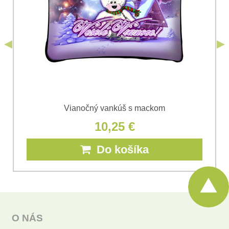
*
(Povinné)
*
s.r.o.
Odoslať
*
(Povinné)
Odoslať
Vianočný vankúš s mackom
10,25 €
Do košíka
O NÁS