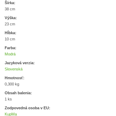
Šírka:
38 cm
Výška:
23 cm
Hĺbka:
10 cm
Farba:
Modrá
Jazyková verzia:
Slovenská
Hmotnosť:
0,300 kg
Obsah balenia:
1 ks
Zodpovedná osoba v EU:
KupMa