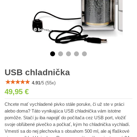
USB chladnička
4.91
/
5
(
55
x)
49,95 €
Chcete mať vychladené pivko stále poruke, či už ste v práci
alebo doma? Táto vynikajúca USB chladnička vám istotne
pomôže. Stačí ju iba napojiť do počítača cez USB port, vložiť
svoje obľúbené pivečko a počkať, kým ho chladnička vychladí.
Vmestí sa do nej plechovka s obsahom 500 ml, ale aj fľaškové