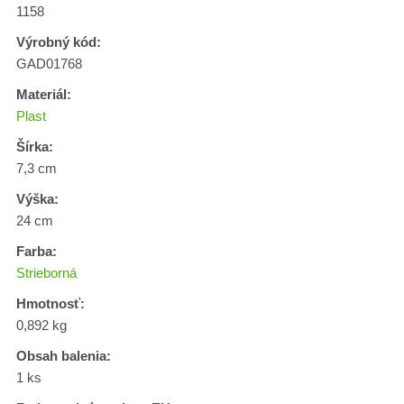
1158
Výrobný kód:
GAD01768
Materiál:
Plast
Šírka:
7,3 cm
Výška:
24 cm
Farba:
Strieborná
Hmotnosť:
0,892 kg
Obsah balenia:
1 ks