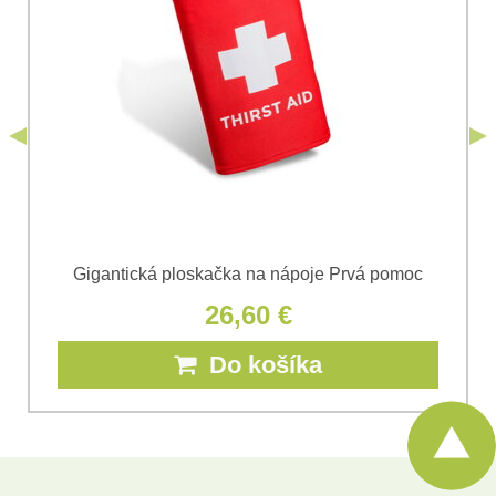
odoslania formulára. Oboznámil som sa s
podmienkami
Ochrany osobných údajov
spoločnosti Bomba
*
(Povinné)
*
s.r.o.
Odoslať
*
(Povinné)
Odoslať
Gigantická ploskačka na nápoje Prvá pomoc
26,60 €
Do košíka