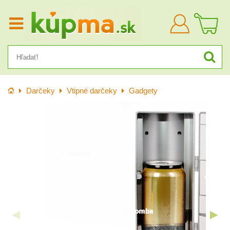
Prihlásiť
sa
Úvod
Darčeky
Vtipné darčeky
Gadgety