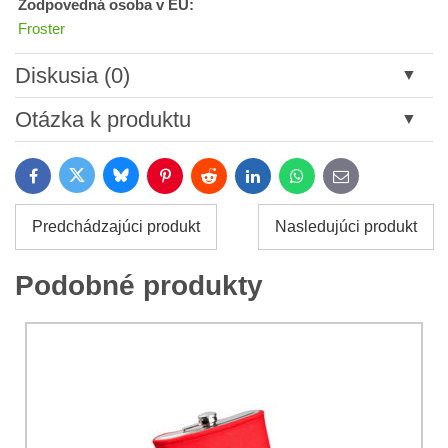
Zodpovedná osoba v EU:
Froster
Diskusia (0)
Nový komentár
Otázka k produktu
Názov:
Bluesky
Twitter
Facebook
Pinterest
Reddit
LinkedIn
WhatsApp
E-
mail
*
Meno:
Predchádzajúci produkt
Nasledujúci produkt
*
Meno:
*
Podobné produkty
Váš e-mail:
*
Komentár:
Vaša otázka k produktu:
Súhlasím so spracovaním osobných údajov za účelom