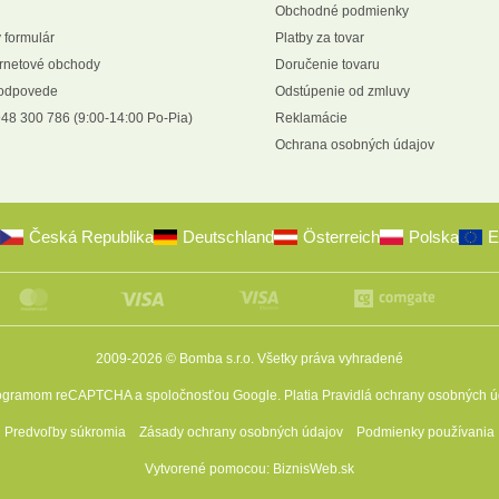
Obchodné podmienky
 formulár
Platby za tovar
ernetové obchody
Doručenie tovaru
 odpovede
Odstúpenie od zmluvy
48 300 786 (9:00-14:00 Po-Pia)
Reklamácie
Ochrana osobných údajov
Česká Republika
Deutschland
Österreich
Polska
E
2009-2026 © Bomba s.r.o.
Všetky práva vyhradené
programom reCAPTCHA a spoločnosťou Google. Platia
Pravidlá ochrany osobných ú
Predvoľby súkromia
Zásady ochrany osobných údajov
Podmienky používania
Vytvorené pomocou:
BiznisWeb.sk