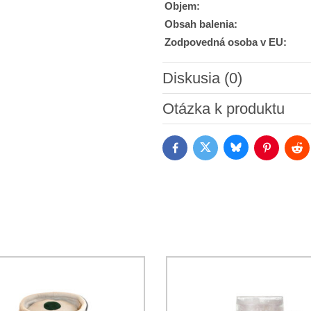
Objem:
Obsah balenia:
Zodpovedná osoba v EU:
Diskusia (0)
Nový komentár
Otázka k produktu
Bluesky
Twitter
Facebook
Pinterest
Red
Súhlasím so spracovaním os
Oboznámil som sa s podmienk
*
*
(Povinné)
*
(Povinné)