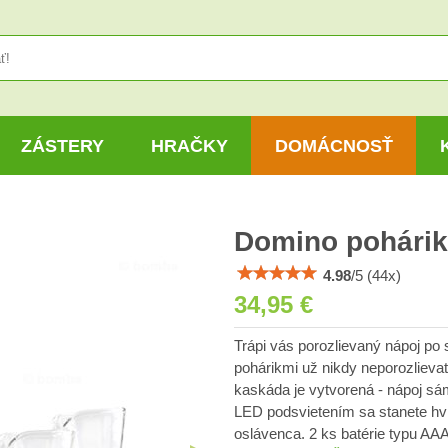
ZÁSTERY
HRAČKY
DOMÁCNOSŤ
Domino pohárik
4.98
/
5
(
44
x)
34,95 €
Trápi vás porozlievaný nápoj po 
pohárikmi už nikdy neporozlievat
kaskáda je vytvorená - nápoj sá
LED podsvietením sa stanete hvi
oslávenca. 2 ks batérie typu AAA