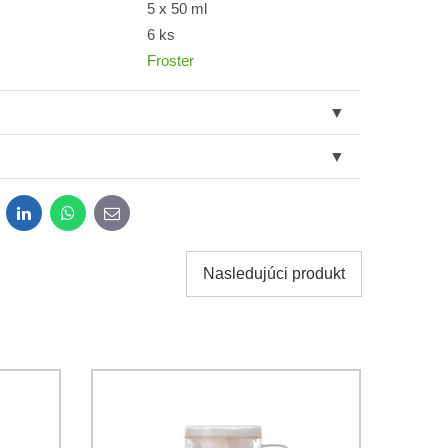
5 x 50 ml
6 ks
Froster
dit
LinkedIn
WhatsApp
E-
mail
Nasledujúci produkt
obných údajov za účelom odoslania formulára.
ami
Ochrany osobných údajov
spoločnosti Bomba s.r.o.
Odoslať
Odoslať