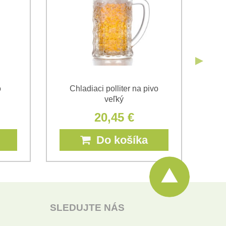
o
Chladiaci polliter na pivo
D
veľký
20,45 €
Do košíka
SLEDUJTE NÁS