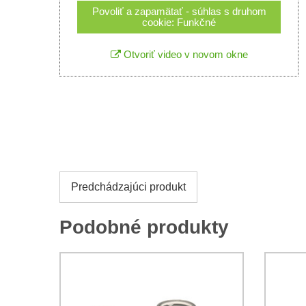
Povoliť a zapamätať - súhlas s druhom
cookie: Funkčné
Otvoriť video v novom okne
Predchádzajúci produkt
Podobné produkty