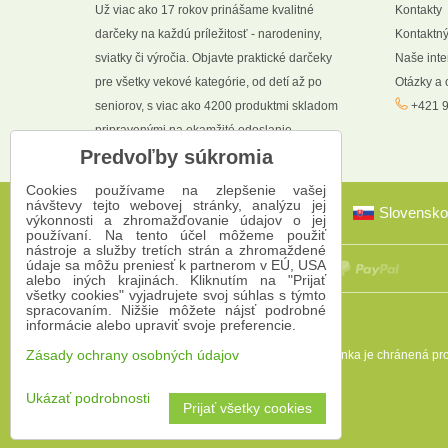
Už viac ako 17 rokov prinášame kvalitné
Kontakty
darčeky na každú príležitosť - narodeniny,
Kontaktný
sviatky či výročia. Objavte praktické darčeky
Naše int
pre všetky vekové kategórie, od detí až po
Otázky a
seniorov, s viac ako 4200 produktmi skladom
+421 9
pripravenými na okamžité odoslanie.
Predvoľby súkromia
Cookies používame na zlepšenie vašej
návštevy tejto webovej stránky, analýzu jej
Slovensko
výkonnosti a zhromažďovanie údajov o jej
používaní. Na tento účel môžeme použiť
nástroje a služby tretích strán a zhromaždené
údaje sa môžu preniesť k partnerom v EÚ, USA
alebo iných krajinách. Kliknutím na "Prijať
všetky cookies" vyjadrujete svoj súhlas s týmto
spracovaním. Nižšie môžete nájsť podrobné
informácie alebo upraviť svoje preferencie.
Táto stránka je chránená 
Zásady ochrany osobných údajov
Ukázať podrobnosti
Prijať všetky cookies