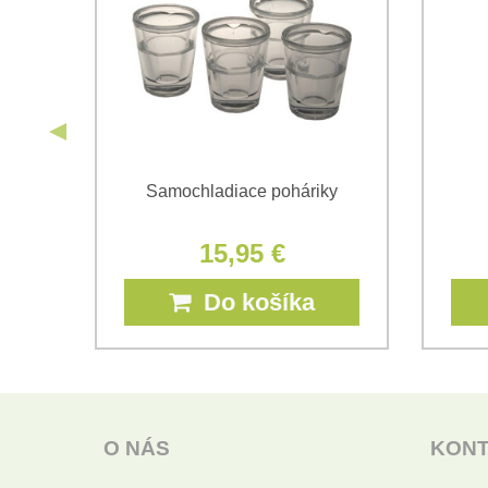
are
Samochladiace poháriky
15,95 €
Do košíka
O NÁS
KON