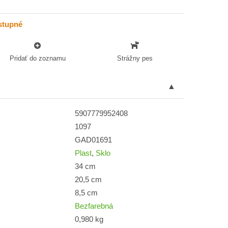
stupné
Pridať do zoznamu
Strážny pes
5907779952408
1097
GAD01691
Plast
,
Sklo
34 cm
20,5 cm
8,5 cm
Bezfarebná
0,980 kg