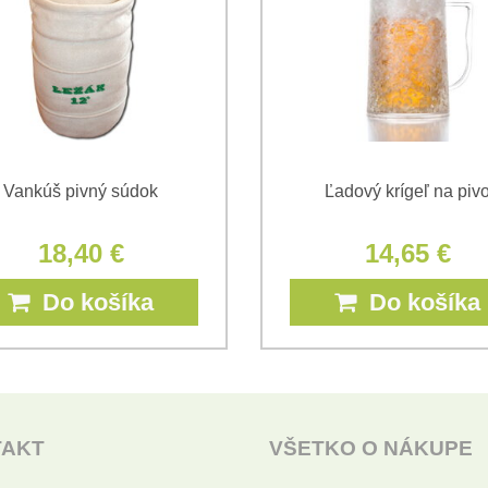
Vankúš pivný súdok
Ľadový krígeľ na piv
18,40 €
14,65 €
Do košíka
Do košíka
TAKT
VŠETKO O NÁKUPE