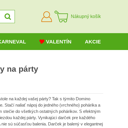
Prihlásiť
Nákupný košík
sa
KARNEVAL
VALENTÍN
AKCIE
y na párty
stole na každej vašej párty? Tak s týmito Domino
e. Stačí naliať nápoj do jedného (vrchného) pohárika a
m stečie do všetkých ostatných pohárikov. S efektným
ezdou každej párty. Vynikajúci darček pre každého
 nie sú súčasťou balenia. Darček je balený v elegantnej