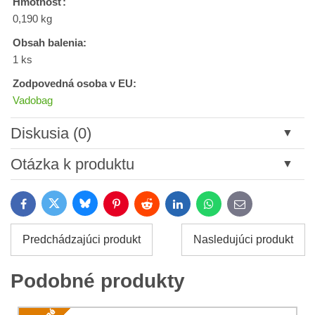
Hmotnosť:
0,190 kg
Obsah balenia:
1 ks
Zodpovedná osoba v EU:
Vadobag
Diskusia (0)
Nový komentár
Otázka k produktu
Názov:
Bluesky
Twitter
Facebook
Pinterest
Reddit
LinkedIn
WhatsApp
E-
mail
*
Meno:
Predchádzajúci produkt
Nasledujúci produkt
*
Meno:
*
Podobné produkty
Váš e-mail:
*
Komentár: