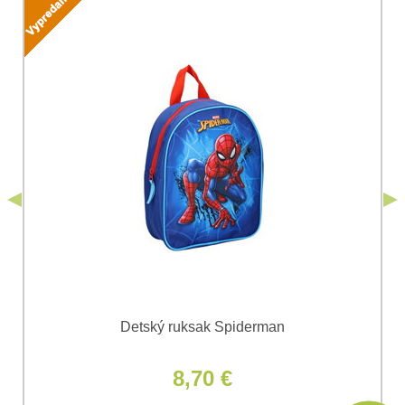
Vaša otázka k produktu:
Súhlasím so spracovaním osobných údajov za účelom
odoslania formulára. Oboznámil som sa s
podmienkami
Ochrany osobných údajov
spoločnosti Bomba
*
(Povinné)
*
s.r.o.
Odoslať
*
(Povinné)
Odoslať
Detský ruksak Spiderman
8,70 €