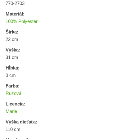
770-2703
Materiál:
100% Polyester
Šírka:
22 cm
Výška:
31 cm
Hĺbka:
9 cm
Farba:
Ružová
Licencia:
Marie
Výška dieťaťa:
110 cm