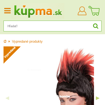
Prihlásiť
sa
Úvod
Vypredané produkty