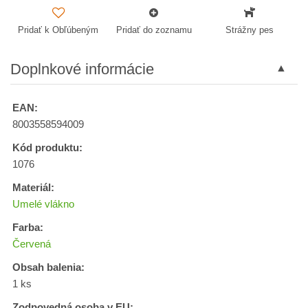
Pridať k Obľúbeným
Pridať do zoznamu
Strážny pes
Doplnkové informácie
EAN:
8003558594009
Kód produktu:
1076
Materiál:
Umelé vlákno
Farba:
Červená
Obsah balenia:
1 ks
Zodpovedná osoba v EU: