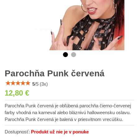
Parochňa Punk červená
5
/
5
(
3
x)
12,80 €
Parochňa Punk červená je obľúbená parochňa čierno-červenej
farby vhodná na karneval alebo bláznivú halloweensku oslavu.
Parochňa Punk červená je balená v priesvitnom vrecúšku.
Dostupnosť:
Produkt už nie je v ponuke