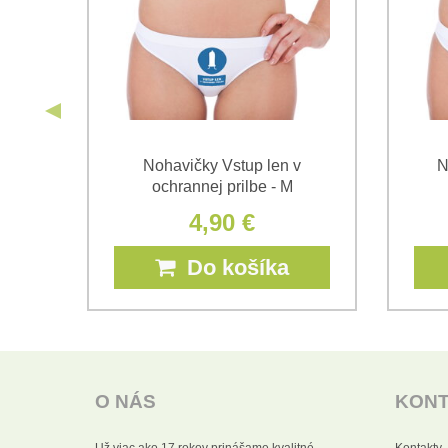
lnú
Nohavičky Vstup len v
N
ochrannej prilbe - M
4,90 €
Do košíka
O NÁS
KON
Už viac ako 17 rokov prinášame kvalitné
Kontakty