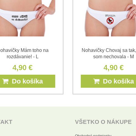
ohavičky Mám toho na
Nohavičky Chovaj sa tak
rozdávanie! - L
som nechovala - M
4,90 €
4,90 €
Do košíka
Do košíka
TAKT
VŠETKO O NÁKUPE
Obchodné podmienky