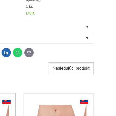
1 ks
Divja
dit
LinkedIn
WhatsApp
E-
mail
Nasledujúci produkt
obných údajov za účelom odoslania formulára.
ami
Ochrany osobných údajov
spoločnosti Bomba s.r.o.
Odoslať
Odoslať