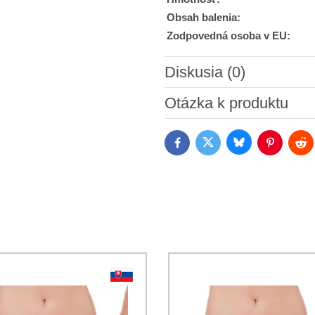
Obsah balenia:
Zodpovedná osoba v EU:
Diskusia (0)
Nový komentár
Otázka k produktu
Bluesky
Twitter
Facebook
Pinterest
Red
Súhlasím so spracovaním os
Oboznámil som sa s podmienk
*
*
(Povinné)
*
(Povinné)