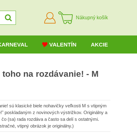
Prihlásiť
Nákupný košík
sa
KARNEVAL
VALENTÍN
AKCIE
toho na rozdávanie! - M
e! sú klasické biele nohavičky veľkosti M s vtipným
" poskladaným z novinových výstrižkov. Originálny a
čo (sa) rada rozdáva a často sa delí s ostatnými.
tračné, vtipný obrázok je originálny.)