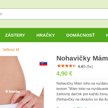
ZÁSTERY
HRAČKY
DOMÁCNOSŤ
Veľkosť M
Nohavičky Mám 
4.4
/
5
(
5
x)
4,90 €
Nohavičky Mám toho na rozdávani
textom "Mám toho na rozdávanie!
žartovný darček pre každú ženu, 
(Nohavičky na obrázku sú iba ilus