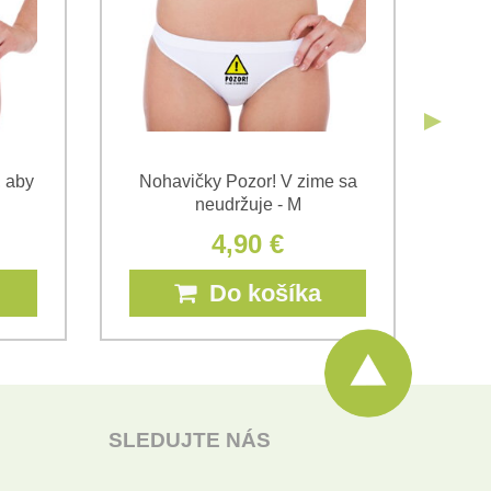
, aby
Nohavičky Pozor! V zime sa
Noh
neudržuje - M
4,90 €
Do košíka
SLEDUJTE NÁS