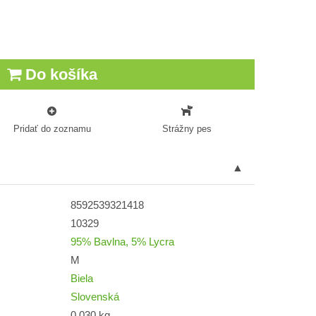
Do košíka
Pridať do zoznamu
Strážny pes
8592539321418
10329
95% Bavlna, 5% Lycra
M
Biela
Slovenská
0,030 kg