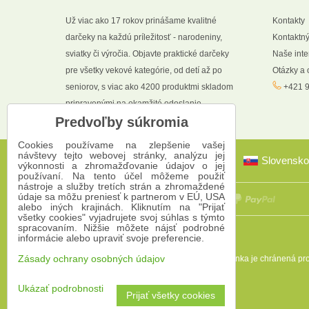
Už viac ako 17 rokov prinášame kvalitné
Kontakty
darčeky na každú príležitosť - narodeniny,
Kontaktný
sviatky či výročia. Objavte praktické darčeky
Naše int
pre všetky vekové kategórie, od detí až po
Otázky a
seniorov, s viac ako 4200 produktmi skladom
+421 9
pripravenými na okamžité odoslanie.
Predvoľby súkromia
Cookies používame na zlepšenie vašej
návštevy tejto webovej stránky, analýzu jej
Slovensko
výkonnosti a zhromažďovanie údajov o jej
používaní. Na tento účel môžeme použiť
nástroje a služby tretích strán a zhromaždené
údaje sa môžu preniesť k partnerom v EÚ, USA
alebo iných krajinách. Kliknutím na "Prijať
všetky cookies" vyjadrujete svoj súhlas s týmto
spracovaním. Nižšie môžete nájsť podrobné
informácie alebo upraviť svoje preferencie.
Táto stránka je chránená 
Zásady ochrany osobných údajov
Ukázať podrobnosti
Prijať všetky cookies