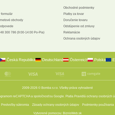
Obchodné podmienky
 formulár
Platby za tovar
ernetové obchody
Doručenie tovaru
 odpovede
Odstúpenie od zmluvy
48 300 786 (9:00-14:00 Po-Pia)
Reklamácie
Ochrana osobných údajov
Česká Republika
Deutschland
Österreich
Polska
E
2009-2026 © Bomba s.r.o.
Všetky práva vyhradené
programom reCAPTCHA a spoločnosťou Google. Platia
Pravidlá ochrany osobných ú
Predvoľby súkromia
Zásady ochrany osobných údajov
Podmienky používania
Vytvorené pomocou:
BiznisWeb.sk