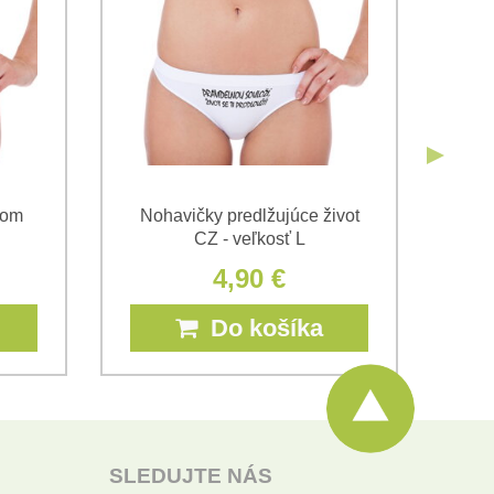
Odoslať
Som
Nohavičky predlžujúce život
CZ - veľkosť L
4,90 €
Do košíka
SLEDUJTE NÁS