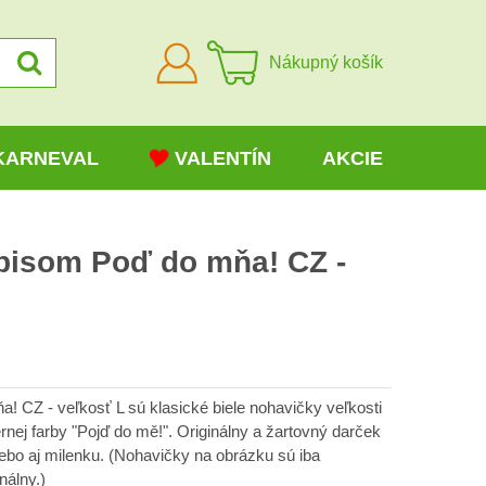
Prihlásiť
Nákupný košík
sa
KARNEVAL
VALENTÍN
AKCIE
pisom Poď do mňa! CZ -
 CZ - veľkosť L sú klasické biele nohavičky veľkosti
nej farby "Pojď do mě!". Originálny a žartovný darček
lebo aj milenku. (Nohavičky na obrázku sú iba
nálny.)