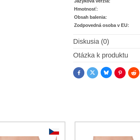
Jazyková verzia:
Hmotnosť:
Obsah balenia:
Zodpovedná osoba v EU:
Diskusia (0)
Nový komentár
Otázka k produktu
Bluesky
Twitter
Facebook
Pinterest
Red
Súhlasím so spracovaním os
Oboznámil som sa s podmienk
*
*
(Povinné)