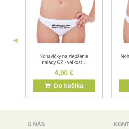
ď do
Nohavičky na zlepšenie
Noh
nálady CZ - veľkosť L
4,90 €
Do košíka
O NÁS
KON