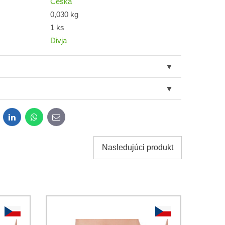
Česká
0,030 kg
1 ks
Divja
dit
LinkedIn
WhatsApp
E-
mail
Nasledujúci produkt
obných údajov za účelom odoslania formulára.
ami
Ochrany osobných údajov
spoločnosti Bomba s.r.o.
Odoslať