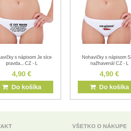
*
(Povinné)
avičky s nápisom Je síce
Nohavičky s nápisom 
pravda... CZ - L
nažhavená! CZ - L
4,90 €
4,90 €
Do košíka
Do košíka
TAKT
VŠETKO O NÁKUPE