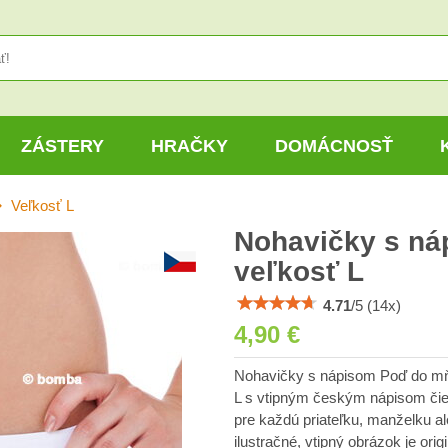
ZÁSTERY
HRAČKY
DOMÁCNOSŤ
Veľkosť L
Nohavičky s ná
veľkosť L
4.71
/
5
(
14
x)
4,90 €
Nohavičky s nápisom Poď do mňa!
L s vtipným českým nápisom čier
pre každú priateľku, manželku a
ilustračné, vtipný obrázok je origi