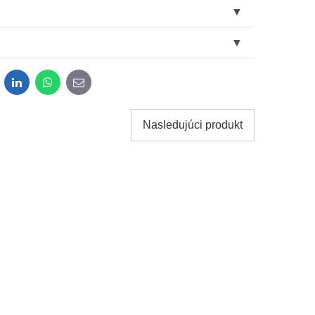
dit
LinkedIn
WhatsApp
E-
mail
Nasledujúci produkt
obných údajov za účelom odoslania formulára.
ami
Ochrany osobných údajov
spoločnosti Bomba s.r.o.
Odoslať
Odoslať