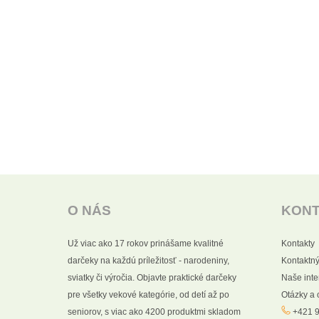
O NÁS
KON
Už viac ako 17 rokov prinášame kvalitné
Kontakty
darčeky na každú príležitosť - narodeniny,
Kontaktný
sviatky či výročia. Objavte praktické darčeky
Naše int
pre všetky vekové kategórie, od detí až po
Otázky a
seniorov, s viac ako 4200 produktmi skladom
+421 9