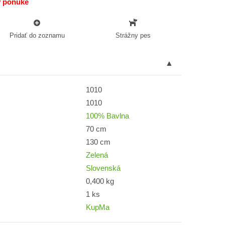
v ponuke
Pridať do zoznamu
Strážny pes
1010
1010
100% Bavlna
70 cm
130 cm
Zelená
Slovenská
0,400 kg
1 ks
KupMa