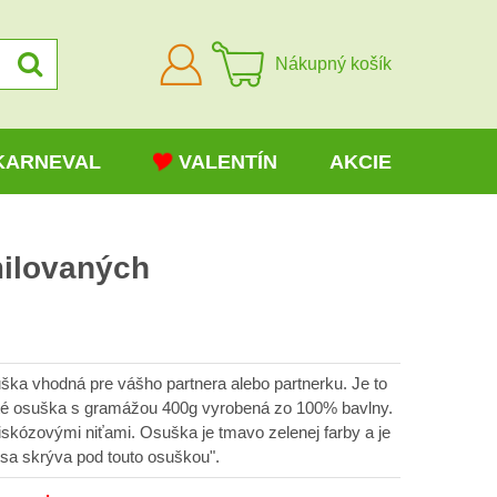
Prihlásiť
Nákupný košík
sa
KARNEVAL
VALENTÍN
AKCIE
ilovaných
ka vhodná pre vášho partnera alebo partnerku. Je to
roté osuška s gramážou 400g vyrobená zo 100% bavlny.
iskózovými niťami. Osuška je tmavo zelenej farby a je
 sa skrýva pod touto osuškou".