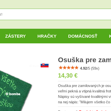
ZÁSTERY
HRAČKY
DOMÁCNOSŤ
Osuška pre zam
4.92
/
5
(
59
x)
14,30 €
Osuška pre zamilovaných je osuš
veľmi pekná a vtipná kvalitná f
Nápisy sú vyšívané kvalitnými v
na nej nápis: "Milujem všetko čo