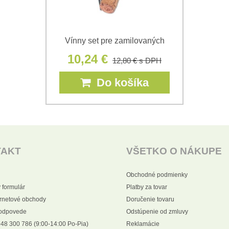
Vínny set pre zamilovaných
10,24 €
12,80 €
s DPH
Do košíka
TAKT
VŠETKO O NÁKUPE
Obchodné podmienky
 formulár
Platby za tovar
ernetové obchody
Doručenie tovaru
 odpovede
Odstúpenie od zmluvy
48 300 786 (9:00-14:00 Po-Pia)
Reklamácie