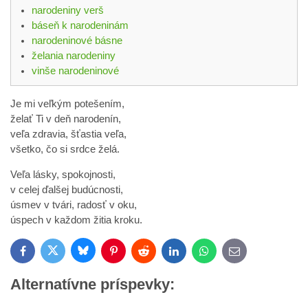
narodeniny verš
báseň k narodeninám
narodeninové básne
želania narodeniny
vinše narodeninové
Je mi veľkým potešením,
želať Ti v deň narodenín,
veľa zdravia, šťastia veľa,
všetko, čo si srdce želá.
Veľa lásky, spokojnosti,
v celej ďalšej budúcnosti,
úsmev v tvári, radosť v oku,
úspech v každom žitia kroku.
Bluesky
Twitter
Facebook
Pinterest
Reddit
LinkedIn
WhatsApp
E-
mail
Alternatívne príspevky: