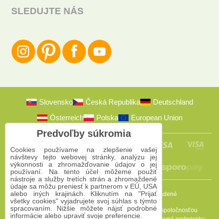
SLEDUJTE NÁS
Slovensko
Česká Republika
Deutschland
Österreich
Polska
European Union
Predvoľby súkromia
Cookies používame na zlepšenie vašej
návštevy tejto webovej stránky, analýzu jej
výkonnosti a zhromažďovanie údajov o jej
používaní. Na tento účel môžeme použiť
nástroje a služby tretích strán a zhromaždené
údaje sa môžu preniesť k partnerom v EÚ, USA
alebo iných krajinách. Kliknutím na "Prijať
2009-2026 © Bomba s.r.o.
Všetky práva vyhradené
všetky cookies" vyjadrujete svoj súhlas s týmto
spracovaním. Nižšie môžete nájsť podrobné
Táto stránka je chránená programom reCAPTCHA a spoločnosťou
informácie alebo upraviť svoje preferencie.