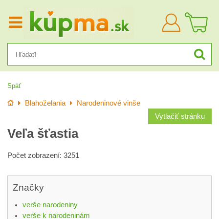
Prihlásiť
sa
Späť
Úvod
Blahoželania
Narodeninové vinše
Vytlačiť stránku
Veľa šťastia
Počet zobrazení: 3251
Značky
verše narodeniny
verše k narodeninám