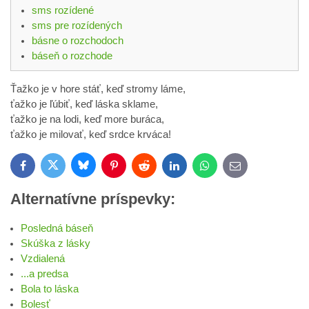
sms rozídené
sms pre rozídených
básne o rozchodoch
báseň o rozchode
Ťažko je v hore stáť, keď stromy láme,
ťažko je ľúbiť, keď láska sklame,
ťažko je na lodi, keď more buráca,
ťažko je milovať, keď srdce krváca!
Bluesky
Twitter
Facebook
Pinterest
Reddit
LinkedIn
WhatsApp
E-
mail
Alternatívne príspevky:
Posledná báseň
Skúška z lásky
Vzdialená
...a predsa
Bola to láska
Bolesť