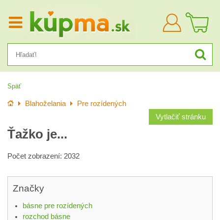
Prihlásiť
sa
Späť
Úvod
Blahoželania
Pre rozídených
Vytlačiť stránku
Ťažko je...
Počet zobrazení: 2032
Značky
básne pre rozídených
rozchod básne