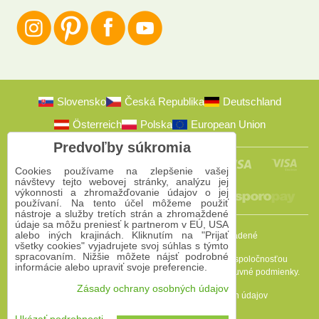
Slovensko
Česká Republika
Deutschland
Österreich
Polska
European Union
Predvoľby súkromia
Cookies používame na zlepšenie vašej
návštevy tejto webovej stránky, analýzu jej
výkonnosti a zhromažďovanie údajov o jej
používaní. Na tento účel môžeme použiť
nástroje a služby tretích strán a zhromaždené
údaje sa môžu preniesť k partnerom v EÚ, USA
alebo iných krajinách. Kliknutím na "Prijať
2009-2026 © Bomba s.r.o.
Všetky práva vyhradené
všetky cookies" vyjadrujete svoj súhlas s týmto
spracovaním. Nižšie môžete nájsť podrobné
Táto stránka je chránená programom reCAPTCHA a spoločnosťou
informácie alebo upraviť svoje preferencie.
Google. Platia
Pravidlá ochrany osobných údajov
a
Zmluvné podmienky
.
Zásady ochrany osobných údajov
Predvoľby súkromia
Zásady ochrany osobných údajov
Podmienky používania