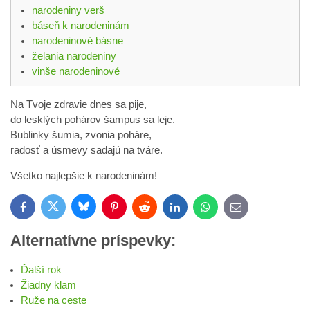
narodeniny verš
báseň k narodeninám
narodeninové básne
želania narodeniny
vinše narodeninové
Na Tvoje zdravie dnes sa pije,
do lesklých pohárov šampus sa leje.
Bublinky šumia, zvonia poháre,
radosť a úsmevy sadajú na tváre.
Všetko najlepšie k narodeninám!
Bluesky
Twitter
Facebook
Pinterest
Reddit
LinkedIn
WhatsApp
E-
mail
Alternatívne príspevky:
Ďalší rok
Žiadny klam
Ruže na ceste