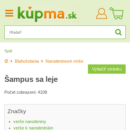
Prihlásiť
sa
Späť
Úvod
Blahoželania
Narodeninové vinše
Vytlačiť stránku
Šampus sa leje
Počet zobrazení: 4108
Značky
verše narodeniny
verše k narodeninám