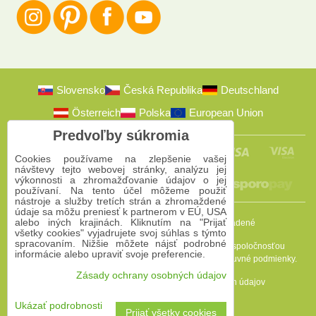
Slovensko
Česká Republika
Deutschland
Österreich
Polska
European Union
Predvoľby súkromia
Cookies používame na zlepšenie vašej
návštevy tejto webovej stránky, analýzu jej
výkonnosti a zhromažďovanie údajov o jej
používaní. Na tento účel môžeme použiť
nástroje a služby tretích strán a zhromaždené
údaje sa môžu preniesť k partnerom v EÚ, USA
alebo iných krajinách. Kliknutím na "Prijať
2009-2026 © Bomba s.r.o.
Všetky práva vyhradené
všetky cookies" vyjadrujete svoj súhlas s týmto
spracovaním. Nižšie môžete nájsť podrobné
Táto stránka je chránená programom reCAPTCHA a spoločnosťou
informácie alebo upraviť svoje preferencie.
Google. Platia
Pravidlá ochrany osobných údajov
a
Zmluvné podmienky
.
Zásady ochrany osobných údajov
Predvoľby súkromia
Zásady ochrany osobných údajov
Podmienky používania
Ukázať podrobnosti
Prijať všetky cookies