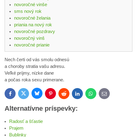
novoročné vinše
sms nový rok
novoročné želania
priania na nový rok
novoročné pozdravy
novoročný vinš
novoročné prianie
Nech čerti od vás smolu odnesú
a choroby stratia vašu adresu.
Veľké príjmy, nízke dane
a počas roka sexu primerane.
Bluesky
Twitter
Facebook
Pinterest
Reddit
LinkedIn
WhatsApp
E-
mail
Alternatívne príspevky:
Radosť a šťastie
Prajem
Bublinky