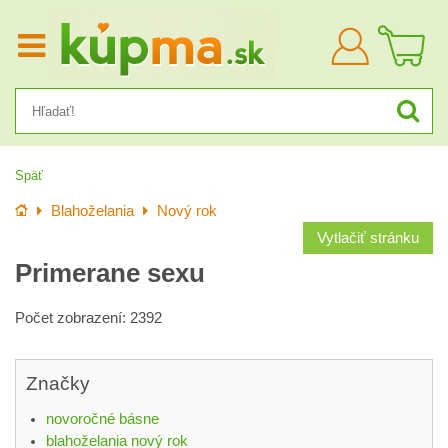
Prihlásiť
sa
Späť
Úvod
Blahoželania
Nový rok
Vytlačiť stránku
Primerane sexu
Počet zobrazení: 2392
Značky
novoročné básne
blahoželania nový rok