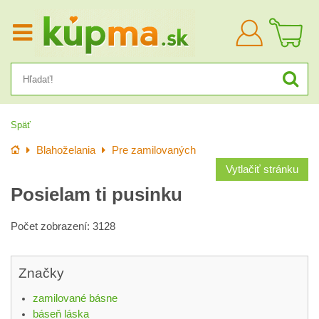
Prihlásiť
sa
Späť
Úvod
Blahoželania
Pre zamilovaných
Vytlačiť stránku
Posielam ti pusinku
Počet zobrazení: 3128
Značky
zamilované básne
báseň láska