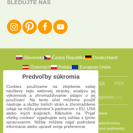
SLEDUJTE NÁS
Slovensko
Česká Republika
Deutschland
Österreich
Polska
European Union
Predvoľby súkromia
Cookies používame na zlepšenie vašej
návštevy tejto webovej stránky, analýzu jej
výkonnosti a zhromažďovanie údajov o jej
používaní. Na tento účel môžeme použiť
nástroje a služby tretích strán a zhromaždené
údaje sa môžu preniesť k partnerom v EÚ, USA
alebo iných krajinách. Kliknutím na "Prijať
2009-2026 © Bomba s.r.o.
Všetky práva vyhradené
všetky cookies" vyjadrujete svoj súhlas s týmto
spracovaním. Nižšie môžete nájsť podrobné
Táto stránka je chránená programom reCAPTCHA a spoločnosťou
informácie alebo upraviť svoje preferencie.
Google. Platia
Pravidlá ochrany osobných údajov
a
Zmluvné podmienky
.