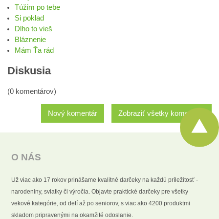
Túžim po tebe
Si poklad
Dlho to vieš
Bláznenie
Mám Ťa rád
Diskusia
(0 komentárov)
Nový komentár
Zobraziť všetky komentáre
O NÁS
Už viac ako 17 rokov prinášame kvalitné darčeky na každú príležitosť -
narodeniny, sviatky či výročia. Objavte praktické darčeky pre všetky
vekové kategórie, od detí až po seniorov, s viac ako 4200 produktmi
skladom pripravenými na okamžité odoslanie.