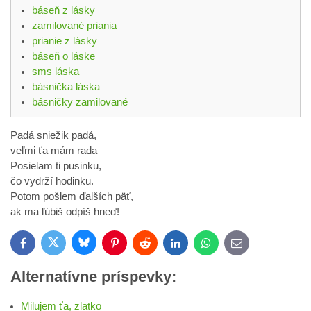
báseň z lásky
zamilované priania
prianie z lásky
báseň o láske
sms láska
básnička láska
básničky zamilované
Padá sniežik padá,
veľmi ťa mám rada
Posielam ti pusinku,
čo vydrží hodinku.
Potom pošlem ďalších päť,
ak ma ľúbiš odpíš hneď!
Bluesky
Twitter
Facebook
Pinterest
Reddit
LinkedIn
WhatsApp
E-
mail
Alternatívne príspevky:
Milujem ťa, zlatko