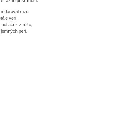
e raz to prísť musí.
m daroval ružu
tále verí,
i odtlačok z rúžu,
 jemných perí.