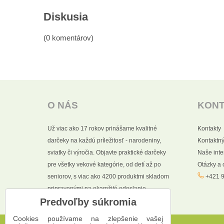
Diskusia
(0 komentárov)
O NÁS
KON
Už viac ako 17 rokov prinášame kvalitné
Kontakty
darčeky na každú príležitosť - narodeniny,
Kontaktný
sviatky či výročia. Objavte praktické darčeky
Naše int
pre všetky vekové kategórie, od detí až po
Otázky a
seniorov, s viac ako 4200 produktmi skladom
+421 9
pripravenými na okamžité odoslanie.
Predvoľby súkromia
Cookies používame na zlepšenie vašej