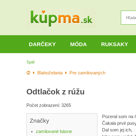
DARČEKY
MÓDA
RUKSAKY
Späť
Úvod
Blahoželania
Pre zamilovaných
Odtlačok z rúžu
Počet zobrazení: 3265
Pozeral som na ňu
Značky
Čakala prvé pusy
Dal som jej ich,
zamilované básne