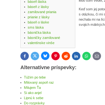
lebo som vedel, ž
báseň láska
báseň z lásky
Keď som jej poto
zamilované priania
s otázkou, či mi s
prianie z lásky
nechala mi na líc
báseň o láske
svojich mäkkých
sms láska
básnička láska
básničky zamilované
valentínske vinše
Bluesky
Twitter
Facebook
Pinterest
Reddit
LinkedIn
WhatsApp
E-
mail
Alternatívne príspevky:
Túžim po tebe
Milovaný aspoň raz
Milujem Ťa
Si ako anjel
Lipnú k sebe
Do rozprávky