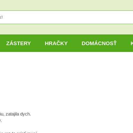
ZÁSTERY
HRAČKY
DOMÁCNOSŤ
, zatajila dych.
.