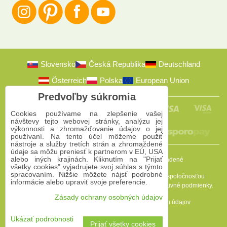
Slovensko
Česká Republika
Deutschland
Österreich
Polska
European Union
Predvoľby súkromia
Cookies používame na zlepšenie vašej
návštevy tejto webovej stránky, analýzu jej
výkonnosti a zhromažďovanie údajov o jej
používaní. Na tento účel môžeme použiť
nástroje a služby tretích strán a zhromaždené
údaje sa môžu preniesť k partnerom v EÚ, USA
alebo iných krajinách. Kliknutím na "Prijať
2009-2026 © Bomba s.r.o.
Všetky práva vyhradené
všetky cookies" vyjadrujete svoj súhlas s týmto
spracovaním. Nižšie môžete nájsť podrobné
Táto stránka je chránená programom reCAPTCHA a spoločnosťou
informácie alebo upraviť svoje preferencie.
Google. Platia
Pravidlá ochrany osobných údajov
a
Zmluvné podmienky
.
Zásady ochrany osobných údajov
Predvoľby súkromia
Zásady ochrany osobných údajov
Podmienky používania
Ukázať podrobnosti
Prijať všetky cookies