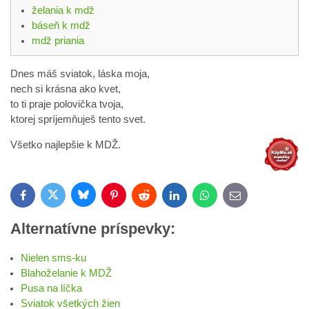
želania k mdž
báseň k mdž
mdž priania
Dnes máš sviatok, láska moja,
nech si krásna ako kvet,
to ti praje polovička tvoja,
ktorej spríjemňuješ tento svet.
Všetko najlepšie k MDŽ.
Bluesky
Twitter
Facebook
Pinterest
Reddit
LinkedIn
WhatsApp
E-
mail
Alternatívne príspevky:
Nielen sms-ku
Blahoželanie k MDŽ
Pusa na líčka
Sviatok všetkých žien