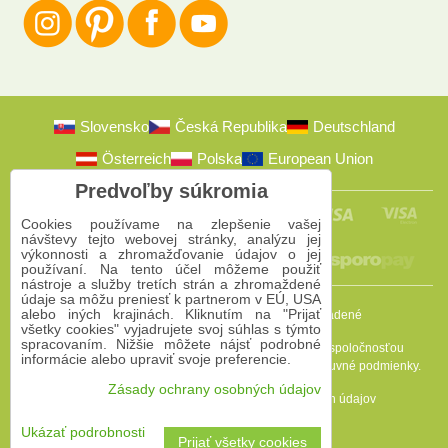
Slovensko
Česká Republika
Deutschland
Österreich
Polska
European Union
Predvoľby súkromia
Cookies používame na zlepšenie vašej
návštevy tejto webovej stránky, analýzu jej
výkonnosti a zhromažďovanie údajov o jej
používaní. Na tento účel môžeme použiť
nástroje a služby tretích strán a zhromaždené
údaje sa môžu preniesť k partnerom v EÚ, USA
alebo iných krajinách. Kliknutím na "Prijať
2009-2026 © Bomba s.r.o.
Všetky práva vyhradené
všetky cookies" vyjadrujete svoj súhlas s týmto
spracovaním. Nižšie môžete nájsť podrobné
Táto stránka je chránená programom reCAPTCHA a spoločnosťou
informácie alebo upraviť svoje preferencie.
Google. Platia
Pravidlá ochrany osobných údajov
a
Zmluvné podmienky
.
Zásady ochrany osobných údajov
Predvoľby súkromia
Zásady ochrany osobných údajov
Podmienky používania
Ukázať podrobnosti
Prijať všetky cookies