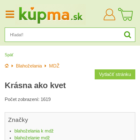
Prihlásiť
sa
Späť
Úvod
Blahoželania
MDŽ
Vytlačiť stránku
Krásna ako kvet
Počet zobrazení: 1619
Značky
blahoželania k mdž
blahoželanie mdž