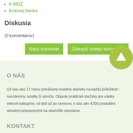
K MDŽ
Krásnej žienke
Diskusia
(0 komentárov)
Nový komentár
Zobraziť všetky komentáre
O NÁS
Už viac ako 17 rokov prinášame kvalitné darčeky na každú príležitosť -
narodeniny, sviatky či výročia. Objavte praktické darčeky pre všetky
vekové kategórie, od detí až po seniorov, s viac ako 4200 produktmi
skladom pripravenými na okamžité odoslanie.
KONTAKT