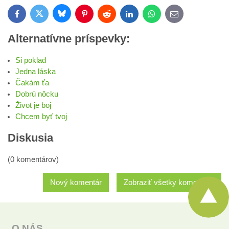
Bluesky
Twitter
Facebook
Pinterest
Reddit
LinkedIn
WhatsApp
E-
mail
Alternatívne príspevky:
Si poklad
Jedna láska
Čakám ťa
Dobrú nôcku
Život je boj
Chcem byť tvoj
Diskusia
(0 komentárov)
Nový komentár
Zobraziť všetky komentáre
O NÁS