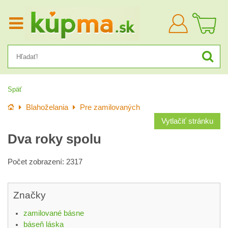
Prihlásiť
sa
Späť
Úvod
Blahoželania
Pre zamilovaných
Vytlačiť stránku
Dva roky spolu
Počet zobrazení: 2317
Značky
zamilované básne
báseň láska