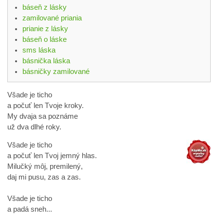
báseň z lásky
zamilované priania
prianie z lásky
báseň o láske
sms láska
básnička láska
básničky zamilované
Všade je ticho
a počuť len Tvoje kroky.
My dvaja sa poznáme
už dva dlhé roky.
Všade je ticho
a počuť len Tvoj jemný hlas.
Milučký môj, premilený,
daj mi pusu, zas a zas.
Všade je ticho
a padá sneh...