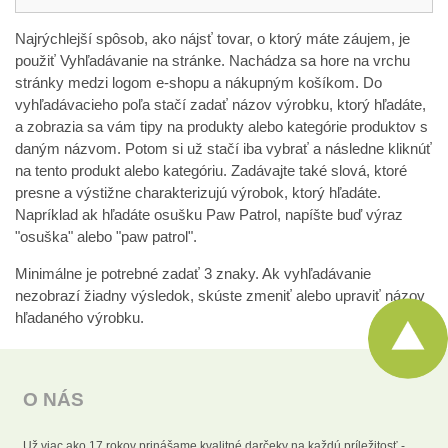
Najrýchlejší spôsob, ako nájsť tovar, o ktorý máte záujem, je
použiť Vyhľadávanie na stránke. Nachádza sa hore na vrchu
stránky medzi logom e-shopu a nákupným košíkom. Do
vyhľadávacieho poľa stačí zadať názov výrobku, ktorý hľadáte,
a zobrazia sa vám tipy na produkty alebo kategórie produktov s
daným názvom. Potom si už stačí iba vybrať a následne kliknúť
na tento produkt alebo kategóriu. Zadávajte také slová, ktoré
presne a výstižne charakterizujú výrobok, ktorý hľadáte.
Napríklad ak hľadáte osušku Paw Patrol, napíšte buď výraz
"osuška" alebo "paw patrol".
Minimálne je potrebné zadať 3 znaky. Ak vyhľadávanie
nezobrazí žiadny výsledok, skúste zmeniť alebo upraviť názov
hľadaného výrobku.
O NÁS
Už viac ako 17 rokov prinášame kvalitné darčeky na každú príležitosť -